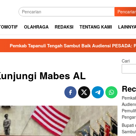
Pencaria
TOMOTIF
OLAHRAGA
REDAKSI
TENTANG KAMI
LAINNY
anuli Tengah Sambut Baik Audiensi PESADA: Perkuat Kolaboras
Cari
unjungi Mabes AL
Rec
Pemkab
Audien
Pemuli
Pengar
Bupati 
Sambut