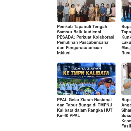
Pemkab Tapanuli Tengah
Bupa
Sambut Baik Audiensi
Tapa
PESADA: Perkuat Kolaborasi
Kunk
Pemulihan Pascabencana
Laku
dan Pengarusutamaan
Masj
Inklusi.
Rusu
PPAL Gelar Ziarah Nasional
Bupa
dan Tabur Bunga di TMPNU
Angg
Kalibata dalam Rangka HUT
Siha
Ke-40 PPAL
Sosi
Kese
Fasi