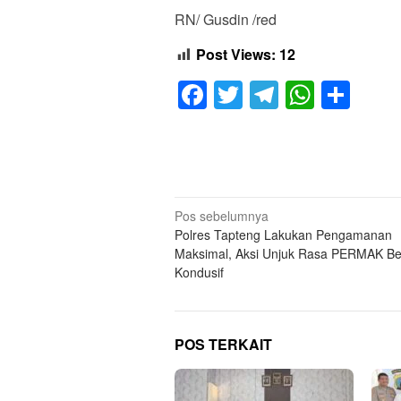
RN/ Gusdin /red
Post Views:
12
Facebook
Twitter
Telegram
Whats
Sha
Navigasi
Pos sebelumnya
Polres Tapteng Lakukan Pengamanan
pos
Maksimal, Aksi Unjuk Rasa PERMAK Be
Kondusif
POS TERKAIT