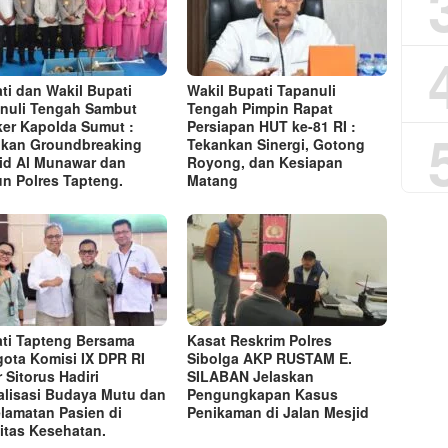
ti dan Wakil Bupati
Wakil Bupati Tapanuli
nuli Tengah Sambut
Tengah Pimpin Rapat
er Kapolda Sumut :
Persiapan HUT ke-81 RI :
kan Groundbreaking
Tekankan Sinergi, Gotong
id Al Munawar dan
Royong, dan Kesiapan
n Polres Tapteng.
Matang
ti Tapteng Bersama
Kasat Reskrim Polres
ota Komisi IX DPR RI
Sibolga AKP RUSTAM E.
r Sitorus Hadiri
SILABAN Jelaskan
alisasi Budaya Mutu dan
Pengungkapan Kasus
lamatan Pasien di
Penikaman di Jalan Mesjid
litas Kesehatan.