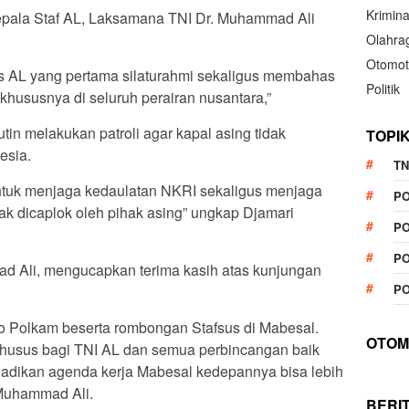
Krimina
pala Staf AL, Laksamana TNI Dr. Muhammad Ali
Olahra
Otomot
 AL yang pertama silaturahmi sekaligus membahas
Politik
n khususnya di seluruh perairan nusantara,”
n melakukan patroli agar kapal asing tidak
TOPI
esia.
TN
 untuk menjaga kedaulatan NKRI sekaligus menjaga
P
dak dicaplok oleh pihak asing” ungkap Djamari
PO
PO
 Ali, mengucapkan terima kasih atas kunjungan
PO
o Polkam beserta rombongan Stafsus di Mabesal.
OTOM
khusus bagi TNI AL dan semua perbincangan baik
jadikan agenda kerja Mabesal kedepannya bisa lebih
 Muhammad Ali.
BERI