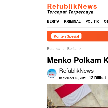
Loncat
RefublikNews
ke
Tercepat Terpercaya
konten
BERITA
KRIMINAL
POLITIK
O
Konten Spesial
Pemkab Tap
Beranda
Berita
Menko Polkam K
RefublikNews
12 Dilihat
September 30, 2025