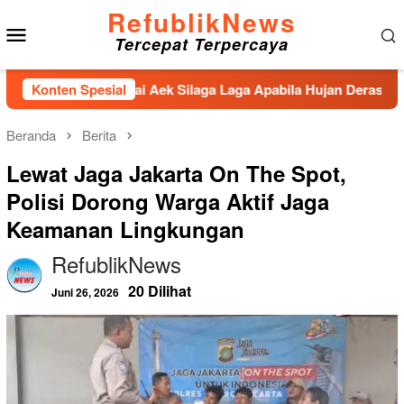
Loncat
RefublikNews
Menu
ke
Tercepat Terpercaya
konten
Mobile
an Sungai Aek Silaga Laga Apabila Hujan Deras Jebol,Puluhan 
Konten Spesial
Beranda
Berita
Lewat Jaga Jakarta On The Spot,
Polisi Dorong Warga Aktif Jaga
Keamanan Lingkungan
RefublikNews
20 Dilihat
Juni 26, 2026