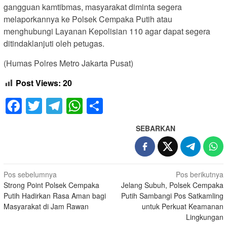
gangguan kamtibmas, masyarakat diminta segera
melaporkannya ke Polsek Cempaka Putih atau
menghubungi Layanan Kepolisian 110 agar dapat segera
ditindaklanjuti oleh petugas.
(Humas Polres Metro Jakarta Pusat)
Post Views:
20
Facebook
Twitter
Telegram
WhatsApp
Share
SEBARKAN
Navigasi
Pos sebelumnya
Pos berikutnya
Strong Point Polsek Cempaka
Jelang Subuh, Polsek Cempaka
pos
Putih Hadirkan Rasa Aman bagi
Putih Sambangi Pos Satkamling
Masyarakat di Jam Rawan
untuk Perkuat Keamanan
Lingkungan