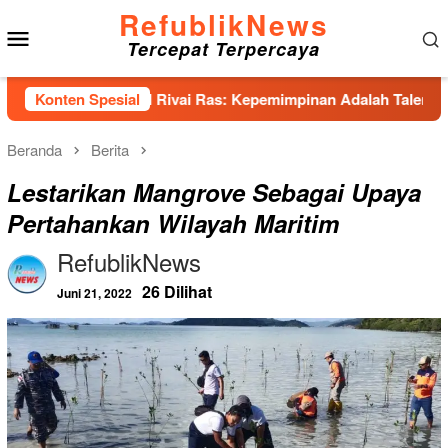
Loncat
RefublikNews
Menu
ke
Tercepat Terpercaya
konten
Mobile
n Abdul Rivai Ras: Kepemimpinan Adalah Talenta yang Bisa Dia
Konten Spesial
Beranda
Berita
Lestarikan Mangrove Sebagai Upaya
Pertahankan Wilayah Maritim
RefublikNews
26 Dilihat
Juni 21, 2022