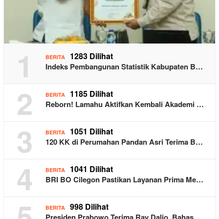
1
1283 Dilihat
BERITA
Indeks Pembangunan Statistik Kabupaten B…
2
1185 Dilihat
BERITA
Reborn! Lamahu Aktifkan Kembali Akademi …
3
1051 Dilihat
BERITA
120 KK di Perumahan Pandan Asri Terima B…
4
1041 Dilihat
BERITA
BRI BO Cilegon Pastikan Layanan Prima Me…
5
998 Dilihat
BERITA
Presiden Prabowo Terima Ray Dalio, Bahas…