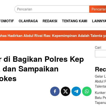
Pencaria
TOMOTIF
OLAHRAGA
REDAKSI
TENTANG KAMI
LAINNY
an Abdul Rivai Ras: Kepemimpinan Adalah Talenta yang Bisa Di
Cari
r di Bagikan Polres Kep
a dan Sampaikan
Rec
rokes
Gelar 
Abdul 
Talent
Kunker
Batu P
Tapanu