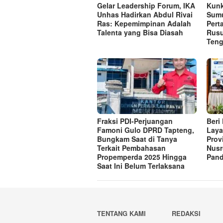
Gelar Leadership Forum, IKA
Kunk
Unhas Hadirkan Abdul Rivai
Sumu
Ras: Kepemimpinan Adalah
Per
Talenta yang Bisa Diasah
Rusu
Ten
Fraksi PDI-Perjuangan
Beri
Famoni Gulo DPRD Tapteng,
Laya
Bungkam Saat di Tanya
Prov
Terkait Pembahasan
Nusr
Propemperda 2025 Hingga
Pand
Saat Ini Belum Terlaksana
TENTANG KAMI
REDAKSI