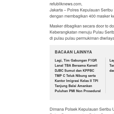
refubliknews.com,
Jakarta – Polres Kepulauan Seribu
dengan membagikan 400 masker ke 
Masker dibagikan secara door to 
Keberangkatan menuju Pulau Serib
di pulau pulau permukiman diwilay
BACAAN LAINNYA
Lagi, Tim Gabungan F1QR
La
Lanal TBA Bersama Kanwil
Ta
DJBC Sumut dan KPPBC
da
TMP C Teluk Nibung serta
Kantor Imigrasi Kelas II TPI
Tanjung Balai Amankan
Puluhan PMI Non Prosedural
Dimana Polsek Kepulauan Seribu U