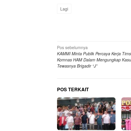
Lagi
Navigasi
Pos sebelumnya
KAMMI Minta Publik Percaya Kerja Tim
pos
Komnas HAM Dalam Mengungkap Kas
Tewasnya Brigadir “J”
POS TERKAIT