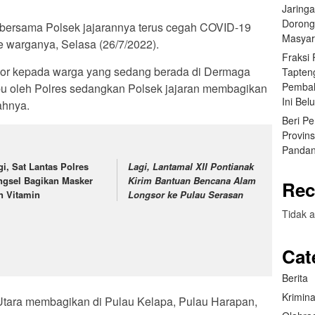
Jaring
Dorong
 bersama Polsek jajarannya terus cegah COVID-19
Masyar
warganya, Selasa (26/7/2022).
Fraksi
door kepada warga yang sedang berada di Dermaga
Tapten
Pembah
u oleh Polres sedangkan Polsek jajaran membagikan
Ini Bel
ahnya.
Beri P
Provin
Pandan
gi, Sat Lantas Polres
Lagi, Lantamal XII Pontianak
ngsel Bagikan Masker
Kirim Bantuan Bencana Alam
Rec
n Vitamin
Longsor ke Pulau Serasan
Tidak a
Cat
Berita
Krimina
tara membagikan di Pulau Kelapa, Pulau Harapan,