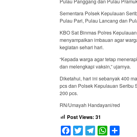
Pulau Panggang dan Pulau Pramuk
Sementara Polsek Kepulauan Serib
Pulau Pari, Pulau Lancang dan Pu
KBO Sat Binmas Polres Kepulauan 
menyampaikan imbauan agar warga
kegiatan sehari hari.
“Kepada warga agar tetap menerapk
dan melengkapi vaksin,” ujarnya.
Diketahui, hari ini sebanyak 400 
pcs dan Polsek Kepulauan Seribu S
200 pcs.
RN/Umayah Handayani/red
Post Views:
31
Facebook
Twitter
Telegram
Whats
Sha