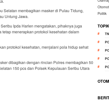
Olahra
a.
Otomot
u Selatan membagikan masker di Pulau Tidung,
Politik
lau Untung Jawa.
Seribu Ipda Harlen mengatakan, pihaknya juga
TOPI
 tetap menerapkan protokol kesehatan dalam
TN
P
an protokol kesehatan, menjalani pola hidup sehat
PO
PO
masker dibagikan dengan rincian Polres membagikan 50
PO
elatan 150 pcs dan Polsek Kepulauan Seribu Utara
OTOM
BERI
App
re