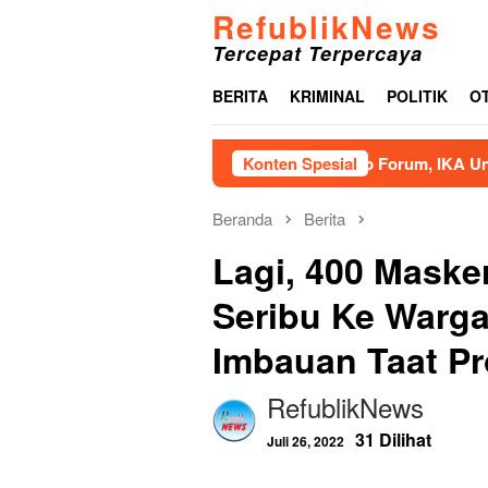
Loncat
RefublikNews
ke
Tercepat Terpercaya
konten
BERITA
KRIMINAL
POLITIK
O
Gelar Leadership Forum, IKA Unhas Hadirk
Konten Spesial
Beranda
Berita
Lagi, 400 Maske
Seribu Ke Warg
Imbauan Taat P
RefublikNews
31 Dilihat
Juli 26, 2022