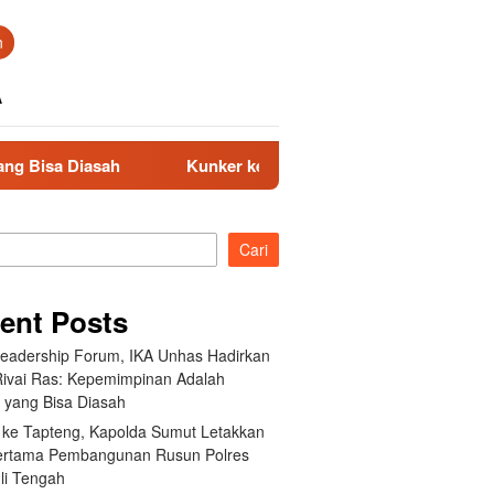
n
A
asah
Kunker ke Tapteng, Kapolda Sumut Letakkan Batu
Cari
ent Posts
Leadership Forum, IKA Unhas Hadirkan
Rivai Ras: Kepemimpinan Adalah
a yang Bisa Diasah
 ke Tapteng, Kapolda Sumut Letakkan
ertama Pembangunan Rusun Polres
li Tengah