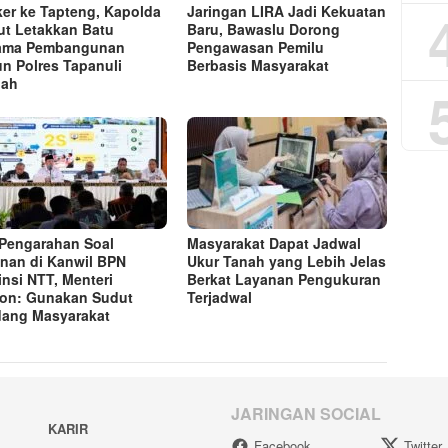
er ke Tapteng, Kapolda
Jaringan LIRA Jadi Kekuatan
t Letakkan Batu
Baru, Bawaslu Dorong
tama Pembangunan
Pengawasan Pemilu
n Polres Tapanuli
Berbasis Masyarakat
gah
 Pengarahan Soal
Masyarakat Dapat Jadwal
nan di Kanwil BPN
Ukur Tanah yang Lebih Jelas
insi NTT, Menteri
Berkat Layanan Pengukuran
on: Gunakan Sudut
Terjadwal
ang Masyarakat
JARINGAN SOCIAL
KARIR
Facebook
Twitter