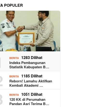
TA POPULER
1
1283 Dilihat
BERITA
Indeks Pembangunan
Statistik Kabupaten B…
2
1185 Dilihat
BERITA
Reborn! Lamahu Aktifkan
Kembali Akademi …
3
1051 Dilihat
BERITA
120 KK di Perumahan
Pandan Asri Terima B…