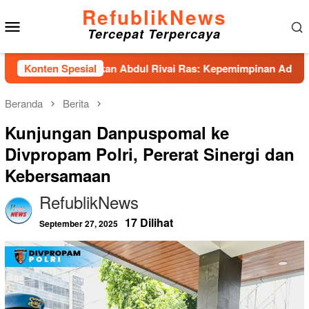
Loncat
RefublikNews
Menu
ke
Tercepat Terpercaya
konten
Mobile
nhas Hadirkan Abdul Rivai Ras: Kepemimpinan Adalah Talenta y
Konten Spesial
Beranda
Berita
Kunjungan Danpuspomal ke
Divpropam Polri, Pererat Sinergi dan
Kebersamaan
RefublikNews
17 Dilihat
September 27, 2025