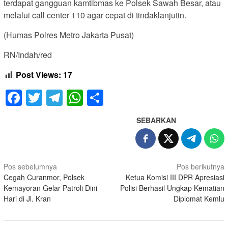
terdapat gangguan kamtibmas ke Polsek Sawah Besar, atau
melalui call center 110 agar cepat di tindaklanjutin.
(Humas Polres Metro Jakarta Pusat)
RN/Indah/red
Post Views:
17
Facebook
Twitter
Telegram
WhatsApp
Share
SEBARKAN
Navigasi
Pos sebelumnya
Pos berikutnya
Cegah Curanmor, Polsek
Ketua Komisi III DPR Apresiasi
pos
Kemayoran Gelar Patroli Dini
Polisi Berhasil Ungkap Kematian
Hari di Jl. Kran
Diplomat Kemlu