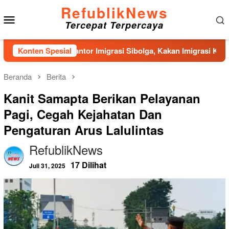
Loncat
RefublikNews
Menu
ke
Tercepat Terpercaya
konten
Mobile
angunan Kantor Imigrasi Sibolga, Kakan Imigrasi Kelas II Gerc
Konten Spesial
Beranda
Berita
Kanit Samapta Berikan Pelayanan
Pagi, Cegah Kejahatan Dan
Pengaturan Arus Lalulintas
RefublikNews
17 Dilihat
Juli 31, 2025