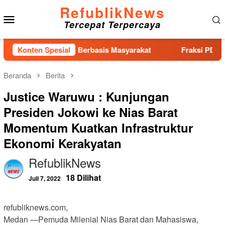
Loncat
RefublikNews
Menu
ke
Tercepat Terpercaya
konten
Mobile
wasan Pemilu Berbasis Masyarakat
Konten Spesial
Fraksi PDI-Perjuang
Beranda
Berita
Justice Waruwu : Kunjungan
Presiden Jokowi ke Nias Barat
Momentum Kuatkan Infrastruktur
Ekonomi Kerakyatan
RefublikNews
18 Dilihat
Juli 7, 2022
refubliknews.com,
Medan —Pemuda Milenial Nias Barat dan Mahasiswa,