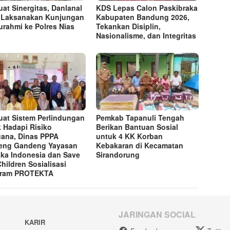
uat Sinergitas, Danlanal
KDS Lepas Calon Paskibraka
 Laksanakan Kunjungan
Kabupaten Bandung 2026,
turahmi ke Polres Nias
Tekankan Disiplin,
Nasionalisme, dan Integritas
uat Sistem Perlindungan
Pemkab Tapanuli Tengah
 Hadapi Risiko
Berikan Bantuan Sosial
ana, Dinas PPPA
untuk 4 KK Korban
eng Gandeng Yayasan
Kebakaran di Kecamatan
ka Indonesia dan Save
Sirandorung
Children Sosialisasi
gram PROTEKTA
JARINGAN SOCIAL
KARIR