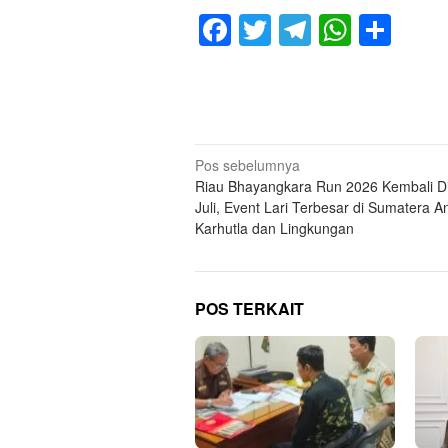
Facebook
Twitter
Telegram
Whats
Sha
Navigasi
Pos sebelumnya
Riau Bhayangkara Run 2026 Kembali Di
pos
Juli, Event Lari Terbesar di Sumatera A
Karhutla dan Lingkungan
POS TERKAIT