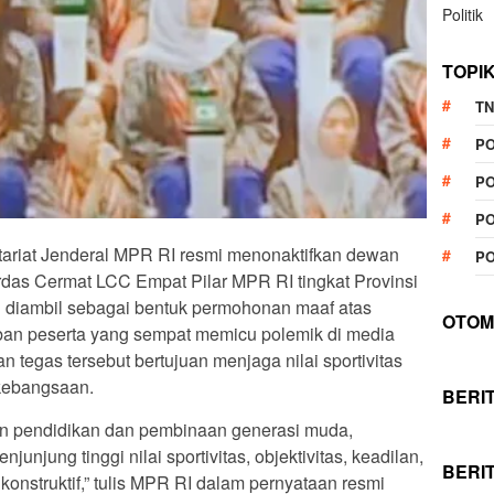
Politik
TOPI
TN
P
PO
PO
etariat Jenderal MPR RI resmi menonaktifkan dewan
PO
das Cermat LCC Empat Pilar MPR RI tingkat Provinsi
i diambil sebagai bentuk permohonan maaf atas
OTOM
waban peserta yang sempat memicu polemik di media
 tegas tersebut bertujuan menjaga nilai sportivitas
 kebangsaan.
BERI
 pendidikan dan pembinaan generasi muda,
unjung tinggi nilai sportivitas, objektivitas, keadilan,
BERI
onstruktif,” tulis MPR RI dalam pernyataan resmi