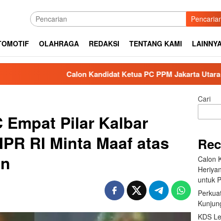
Pencaria
TOMOTIF
OLAHRAGA
REDAKSI
TENTANG KAMI
LAINNY
Calon Kandidat Ketua PC PPM Jakarta Utara Heriyanto Serahk
Cari
 Empat Pilar Kalbar
MPR RI Minta Maaf atas
Rec
an
Calon 
Heriya
untuk P
Perkuat
Kunjung
KDS Le