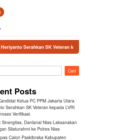
n
A
an SK Veteran kepada LVRI untuk Proses Verifikasi
Per
Cari
ent Posts
Kandidat Ketua PC PPM Jakarta Utara
nto Serahkan SK Veteran kepada LVRI
roses Verifikasi
 Sinergitas, Danlanal Nias Laksanakan
an Silaturahmi ke Polres Nias
pas Calon Paskibraka Kabupaten