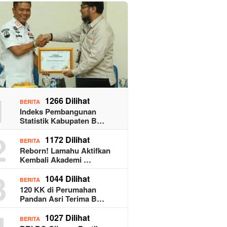
1
1266 Dilihat
BERITA
Indeks Pembangunan
Statistik Kabupaten B…
2
1172 Dilihat
BERITA
Reborn! Lamahu Aktifkan
Kembali Akademi …
3
1044 Dilihat
BERITA
120 KK di Perumahan
Pandan Asri Terima B…
4
1027 Dilihat
BERITA