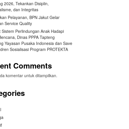
g 2026, Tekankan Disiplin,
lisme, dan Integritas
tkan Pelayanan, BPN Jakut Gelar
an Service Quality
t Sistem Perlindungan Anak Hadapi
 Bencana, Dinas PPPA Tapteng
g Yayasan Pusaka Indonesia dan Save
ildren Sosialisasi Program PROTEKTA
ent Comments
da komentar untuk ditampilkan.
egories
l
ga
if