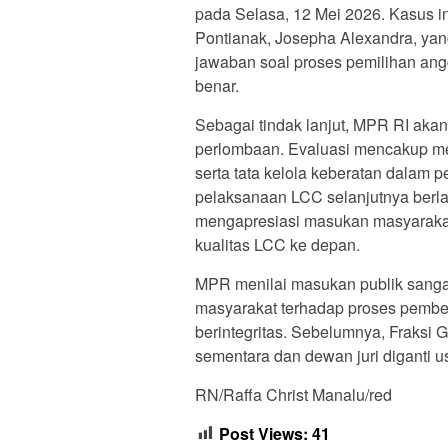
pada Selasa, 12 Mei 2026. Kasus in
Pontianak, Josepha Alexandra, yang
jawaban soal proses pemilihan angg
benar.
Sebagai tindak lanjut, MPR RI aka
perlombaan. Evaluasi mencakup mek
serta tata kelola keberatan dalam 
pelaksanaan LCC selanjutnya berla
mengapresiasi masukan masyarakat 
kualitas LCC ke depan.
MPR menilai masukan publik sanga
masyarakat terhadap proses pembela
berintegritas. Sebelumnya, Fraksi 
sementara dan dewan juri diganti us
RN/Raffa Christ Manalu/red
Post Views:
41