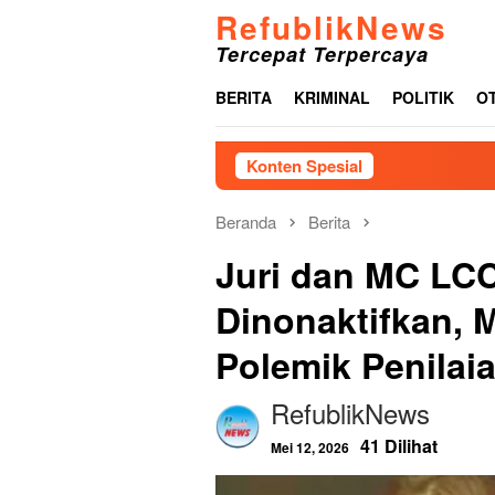
Loncat
RefublikNews
ke
Tercepat Terpercaya
konten
BERITA
KRIMINAL
POLITIK
O
Konten Spesial
Beranda
Berita
Juri dan MC LCC
Dinonaktifkan, 
Polemik Penilai
RefublikNews
41 Dilihat
Mei 12, 2026