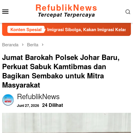
Loncat
RefublikNews
Menu
ke
Tercepat Terpercaya
konten
Mobile
n Kantor Imigrasi Sibolga, Kakan Imigrasi Kelas II Gercep Sel
Konten Spesial
Beranda
Berita
Jumat Barokah Polsek Johar Baru,
Perkuat Sabuk Kamtibmas dan
Bagikan Sembako untuk Mitra
Masyarakat
RefublikNews
24 Dilihat
Juni 27, 2026