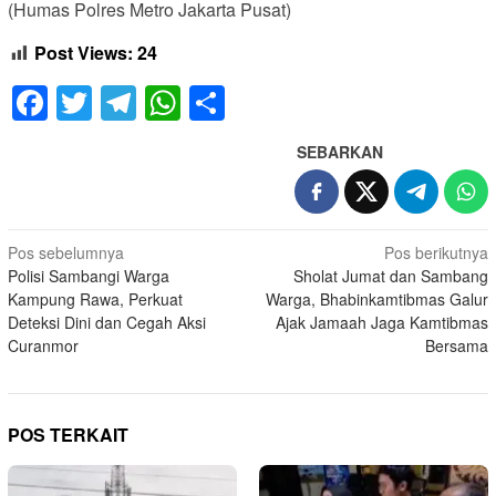
(Humas Polres Metro Jakarta Pusat)
Post Views:
24
Facebook
Twitter
Telegram
WhatsApp
Share
SEBARKAN
Navigasi
Pos sebelumnya
Pos berikutnya
Polisi Sambangi Warga
Sholat Jumat dan Sambang
pos
Kampung Rawa, Perkuat
Warga, Bhabinkamtibmas Galur
Deteksi Dini dan Cegah Aksi
Ajak Jamaah Jaga Kamtibmas
Curanmor
Bersama
POS TERKAIT