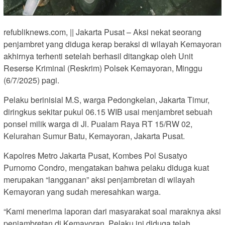
refubliknews.com, || Jakarta Pusat – Aksi nekat seorang
penjambret yang diduga kerap beraksi di wilayah Kemayoran
akhirnya terhenti setelah berhasil ditangkap oleh Unit
Reserse Kriminal (Reskrim) Polsek Kemayoran, Minggu
(6/7/2025) pagi.
Pelaku berinisial M.S, warga Pedongkelan, Jakarta Timur,
diringkus sekitar pukul 06.15 WIB usai menjambret sebuah
ponsel milik warga di Jl. Pualam Raya RT 15/RW 02,
Kelurahan Sumur Batu, Kemayoran, Jakarta Pusat.
Kapolres Metro Jakarta Pusat, Kombes Pol Susatyo
Purnomo Condro, mengatakan bahwa pelaku diduga kuat
merupakan “langganan” aksi penjambretan di wilayah
Kemayoran yang sudah meresahkan warga.
“Kami menerima laporan dari masyarakat soal maraknya aksi
penjambretan di Kemayoran. Pelaku ini diduga telah