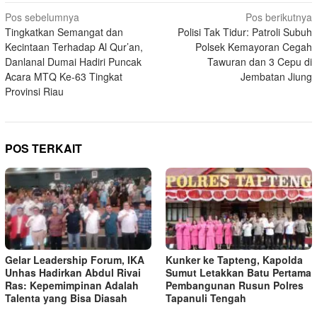
Navigasi
Pos sebelumnya
Pos berikutnya
Tingkatkan Semangat dan
Polisi Tak Tidur: Patroli Subuh
pos
Kecintaan Terhadap Al Qur’an,
Polsek Kemayoran Cegah
Danlanal Dumai Hadiri Puncak
Tawuran dan 3 Cepu di
Acara MTQ Ke-63 Tingkat
Jembatan Jiung
Provinsi Riau
POS TERKAIT
Gelar Leadership Forum, IKA
Kunker ke Tapteng, Kapolda
Unhas Hadirkan Abdul Rivai
Sumut Letakkan Batu Pertama
Ras: Kepemimpinan Adalah
Pembangunan Rusun Polres
Talenta yang Bisa Diasah
Tapanuli Tengah