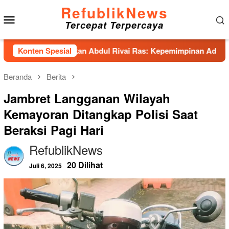
Loncat
RefublikNews
Menu
ke
Tercepat Terpercaya
konten
Mobile
as Hadirkan Abdul Rivai Ras: Kepemimpinan Adalah Talenta yan
Konten Spesial
Beranda
Berita
Jambret Langganan Wilayah
Kemayoran Ditangkap Polisi Saat
Beraksi Pagi Hari
RefublikNews
20 Dilihat
Juli 6, 2025