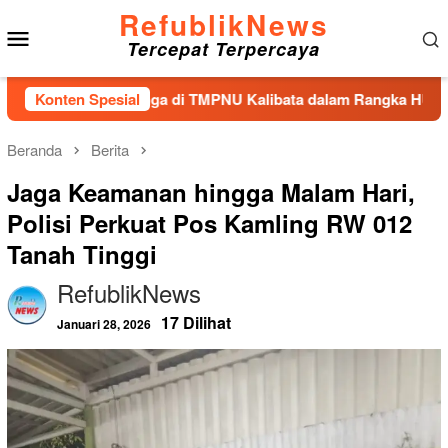
Loncat
RefublikNews
Menu
ke
Tercepat Terpercaya
konten
Mobile
n Tabur Bunga di TMPNU Kalibata dalam Rangka HUT Ke-40 PPA
Konten Spesial
Beranda
Berita
Jaga Keamanan hingga Malam Hari,
Polisi Perkuat Pos Kamling RW 012
Tanah Tinggi
RefublikNews
17 Dilihat
Januari 28, 2026