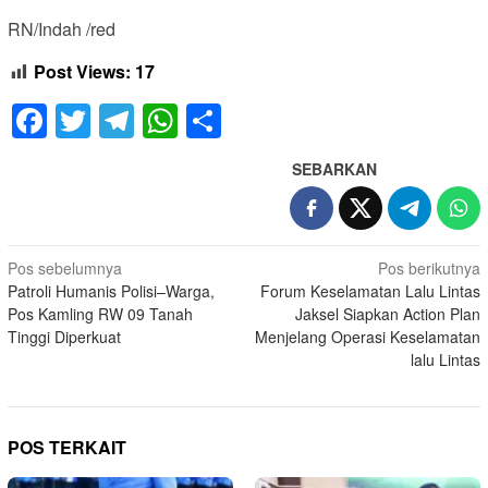
RN/Indah /red
Post Views:
17
Facebook
Twitter
Telegram
WhatsApp
Share
SEBARKAN
Navigasi
Pos sebelumnya
Pos berikutnya
Patroli Humanis Polisi–Warga,
Forum Keselamatan Lalu Lintas
pos
Pos Kamling RW 09 Tanah
Jaksel Siapkan Action Plan
Tinggi Diperkuat
Menjelang Operasi Keselamatan
lalu Lintas
POS TERKAIT