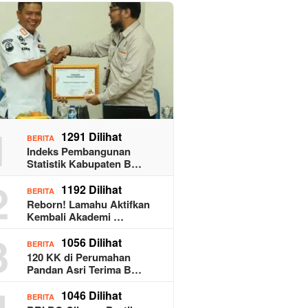
1
1291 Dilihat
BERITA
Indeks Pembangunan
Statistik Kabupaten B…
2
1192 Dilihat
BERITA
Reborn! Lamahu Aktifkan
Kembali Akademi …
3
1056 Dilihat
BERITA
120 KK di Perumahan
Pandan Asri Terima B…
4
1046 Dilihat
BERITA