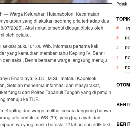
Politik
ngah — Warga Kelurahan Hutanabolon, Kecamatan
TOPI
penyekapan yang dilakukan seorang pria terhadap dua
8/07/2025). Aksi nekat tersebut diduga dipicu oleh
TN
mi oleh pelaku.
P
 sekitar pukul 01.00 Wib. Informasi pertama kali
PO
ndar yang kemudian memberi tahu Kepling IV, Benni
PO
n dari saksi, Benni bersama warga langsung menuju
PO
yu Endrajaya, S.I.K., M.Si., melalui Kapolsek
OTOM
n, Setelah menerima informasi dari masyarakat,
et fungsi dari Polres Tapanuli Tengah yang di pimpin
ng menuju ke TKP.
BERI
ara, Kepling dan warga melihat secara langsung bahwa
rang pria berinisial WS (39), yang juga ayah dari
BERI
mpuannya yang masih berusia 12 tahun dan adik laki-