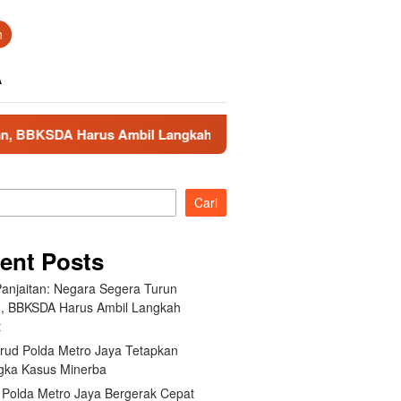
n
A
rus Ambil Langkah Darurat
Ditpolairud Polda Metro Ja
Cari
ent Posts
Panjaitan: Negara Segera Turun
, BBKSDA Harus Ambil Langkah
t
irud Polda Metro Jaya Tetapkan
gka Kasus Minerba
 Polda Metro Jaya Bergerak Cepat