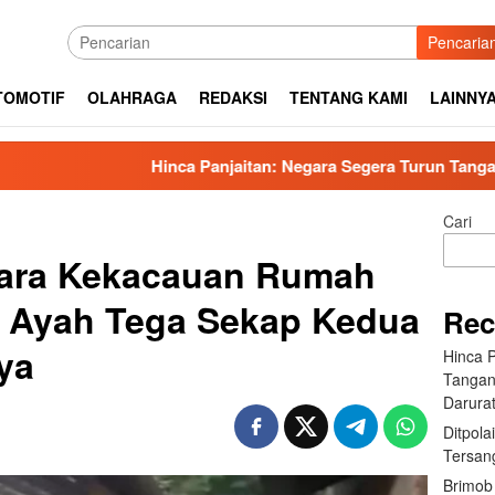
Pencaria
TOMOTIF
OLAHRAGA
REDAKSI
TENTANG KAMI
LAINNY
Hinca Panjaitan: Negara Segera Turun Tangan, BBKSDA Ha
Cari
gara Kekacauan Rumah
 Ayah Tega Sekap Kedua
Rec
ya
Hinca 
Tangan
Darura
Ditpola
Tersan
Brimob