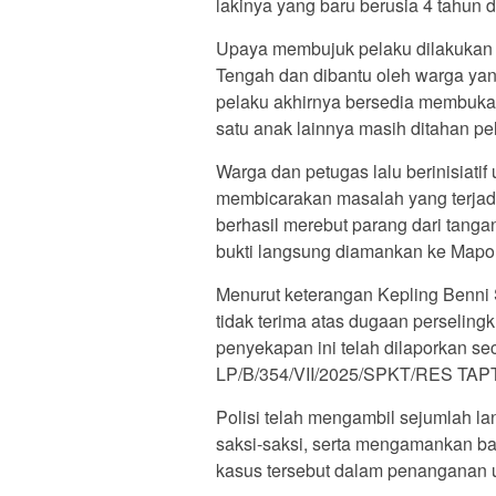
lakinya yang baru berusia 4 tahun
Upaya membujuk pelaku dilakukan 
Tengah dan dibantu oleh warga yan
pelaku akhirnya bersedia membuka
satu anak lainnya masih ditahan p
Warga dan petugas lalu berinisiati
membicarakan masalah yang terjadi
berhasil merebut parang dari tangan
bukti langsung diamankan ke Mapolr
Menurut keterangan Kepling Benni 
tidak terima atas dugaan perseling
penyekapan ini telah dilaporkan se
LP/B/354/VII/2025/SPKT/RES T
Polisi telah mengambil sejumlah l
saksi-saksi, serta mengamankan bar
kasus tersebut dalam penanganan u