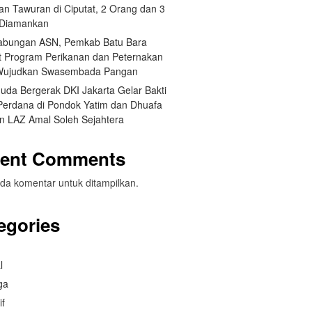
an Tawuran di Ciputat, 2 Orang dan 3
t Diamankan
abungan ASN, Pemkab Batu Bara
t Program Perikanan dan Peternakan
Wujudkan Swasembada Pangan
da Bergerak DKI Jakarta Gelar Bakti
 Perdana di Pondok Yatim dan Dhuafa
n LAZ Amal Soleh Sejahtera
ent Comments
da komentar untuk ditampilkan.
egories
l
ga
if