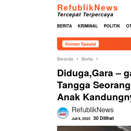
Loncat
RefublikNews
ke
Tercepat Terpercaya
konten
BERITA
KRIMINAL
POLITIK
O
Konten Spesial
Beranda
Berita
Diduga,Gara – 
Tangga Seorang
Anak Kandungn
RefublikNews
30 Dilihat
Juli 8, 2025