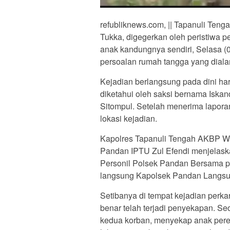
refubliknews.com, || Tapanuli Te
Tukka, digegerkan oleh peristiwa 
anak kandungnya sendiri, Selasa (0
persoalan rumah tangga yang diala
Kejadian berlangsung pada dini hari
diketahui oleh saksi bernama Iska
Sitompul. Setelah menerima lapora
lokasi kejadian.
Kapolres Tapanuli Tengah AKBP Wah
Pandan IPTU Zul Efendi menjelaska
Personil Polsek Pandan Bersama pik
langsung Kapolsek Pandan Langsu
Setibanya di tempat kejadian perk
benar telah terjadi penyekapan. Seo
kedua korban, menyekap anak pere