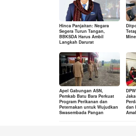
Hinca Panjaitan: Negara
Ditp
Segera Turun Tangan,
Teta
BBKSDA Harus Ambil
Mine
Langkah Darurat
Apel Gabungan ASN,
DPW 
Pemkab Batu Bara Perkuat
Jaka
Program Perikanan dan
Perd
Peternakan untuk Wujudkan
dan 
Swasembada Pangan
Amal