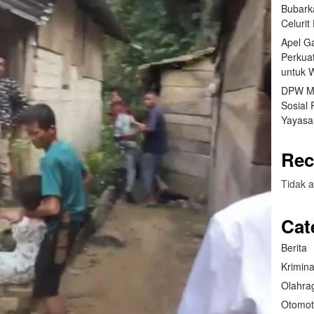
Bubark
Celuri
Apel G
Perkua
untuk 
DPW Mu
Sosial
Yayasa
Rec
Tidak a
Cat
Berita
Krimina
Olahra
Otomot