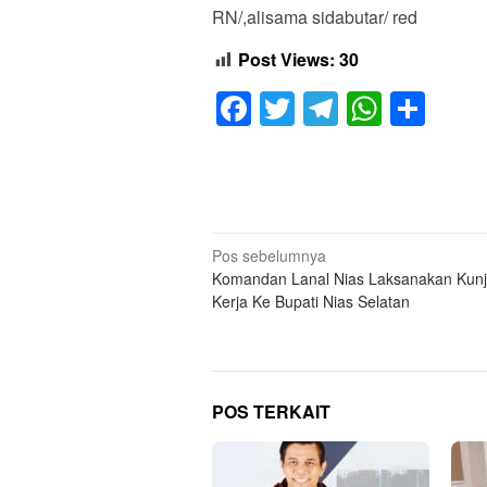
RN/,alisama sidabutar/ red
Post Views:
30
Facebook
Twitter
Telegram
Whats
Sha
Navigasi
Pos sebelumnya
Komandan Lanal Nias Laksanakan Kun
pos
Kerja Ke Bupati Nias Selatan
POS TERKAIT