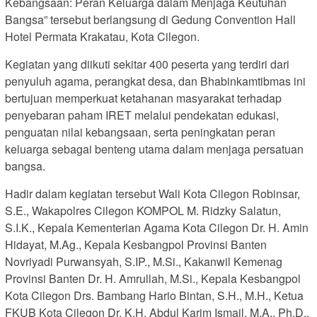
Kebangsaan: Peran Keluarga dalam Menjaga Keutuhan
Bangsa” tersebut berlangsung di Gedung Convention Hall
Hotel Permata Krakatau, Kota Cilegon.
Kegiatan yang diikuti sekitar 400 peserta yang terdiri dari
penyuluh agama, perangkat desa, dan Bhabinkamtibmas ini
bertujuan memperkuat ketahanan masyarakat terhadap
penyebaran paham IRET melalui pendekatan edukasi,
penguatan nilai kebangsaan, serta peningkatan peran
keluarga sebagai benteng utama dalam menjaga persatuan
bangsa.
Hadir dalam kegiatan tersebut Wali Kota Cilegon Robinsar,
S.E., Wakapolres Cilegon KOMPOL M. Ridzky Salatun,
S.I.K., Kepala Kementerian Agama Kota Cilegon Dr. H. Amin
Hidayat, M.Ag., Kepala Kesbangpol Provinsi Banten
Novriyadi Purwansyah, S.IP., M.Si., Kakanwil Kemenag
Provinsi Banten Dr. H. Amrullah, M.Si., Kepala Kesbangpol
Kota Cilegon Drs. Bambang Hario Bintan, S.H., M.H., Ketua
FKUB Kota Cilegon Dr. K.H. Abdul Karim Ismail, M.A., Ph.D.,