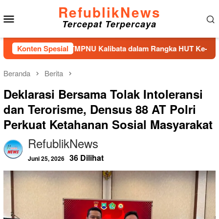
Loncat
RefublikNews
Menu
ke
Tercepat Terpercaya
konten
Mobile
Bunga di TMPNU Kalibata dalam Rangka HUT Ke-40 PPAL
Konten Spesial
Beranda
Berita
Deklarasi Bersama Tolak Intoleransi
dan Terorisme, Densus 88 AT Polri
Perkuat Ketahanan Sosial Masyarakat
RefublikNews
36 Dilihat
Juni 25, 2026