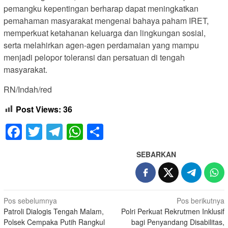
pemangku kepentingan berharap dapat meningkatkan
pemahaman masyarakat mengenai bahaya paham IRET,
memperkuat ketahanan keluarga dan lingkungan sosial,
serta melahirkan agen-agen perdamaian yang mampu
menjadi pelopor toleransi dan persatuan di tengah
masyarakat.
RN/Indah/red
Post Views:
36
Facebook
Twitter
Telegram
WhatsApp
Share
SEBARKAN
Navigasi
Pos sebelumnya
Pos berikutnya
Patroli Dialogis Tengah Malam,
Polri Perkuat Rekrutmen Inklusif
pos
Polsek Cempaka Putih Rangkul
bagi Penyandang Disabilitas,