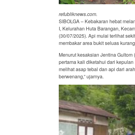
refubliknews.com.
SIBOLGA – Kebakaran hebat meland
I, Kelurahan Huta Barangan, Kecam
(30/07/2025). Api mulai terlihat se
membakar area bukit seluas kurang 
Menurut kesaksian Jentina Gultom 
pertama kali diketahui dari kepulan
melihat asap tebal dan api dari ara
berwenang,” ujarnya.