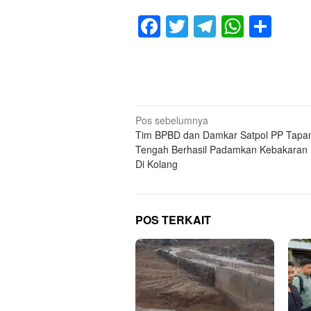
Facebook
Twitter
Telegram
Whats
Sha
Navigasi
Pos sebelumnya
Tim BPBD dan Damkar Satpol PP Tapan
pos
Tengah Berhasil Padamkan Kebakaran
Di Kolang
POS TERKAIT