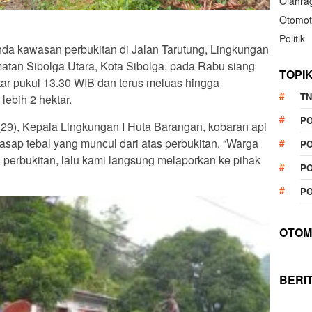
Olahra
Otomot
Politik
a kawasan perbukitan di Jalan Tarutung, Lingkungan
atan Sibolga Utara, Kota Sibolga, pada Rabu siang
TOPI
kitar pukul 13.30 WIB dan terus meluas hingga
TN
lebih 2 hektar.
P
(29), Kepala Lingkungan I Huta Barangan, kobaran api
 asap tebal yang muncul dari atas perbukitan. “Warga
PO
h perbukitan, lalu kami langsung melaporkan ke pihak
PO
PO
OTOM
BERI