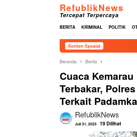
Loncat
RefublikNews
ke
Tercepat Terpercaya
konten
BERITA
KRIMINAL
POLITIK
O
Konten Spesial
Akibat Lamanya P
Beranda
Berita
Cuaca Kemarau P
Terbakar, Polres
Terkait Padamka
RefublikNews
19 Dilihat
Juli 31, 2025