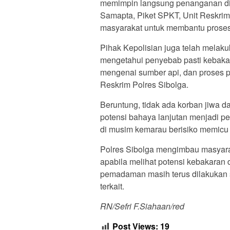
memimpin langsung penanganan di lo
Samapta, Piket SPKT, Unit Reskrim
masyarakat untuk membantu pros
Pihak Kepolisian juga telah melaku
mengetahui penyebab pasti kebakara
mengenai sumber api, dan proses pe
Reskrim Polres Sibolga.
Beruntung, tidak ada korban jiwa d
potensi bahaya lanjutan menjadi per
di musim kemarau berisiko memicu
Polres Sibolga mengimbau masyara
apabila melihat potensi kebakaran 
pemadaman masih terus dilakukan s
terkait.
RN/Sefri F.Siahaan/red
Post Views:
19