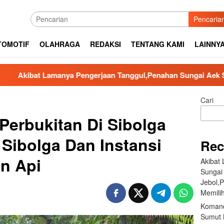
Pencaria
TOMOTIF
OLAHRAGA
REDAKSI
TENTANG KAMI
LAINNY
engerjaan Tanggul,Penahan Sungai Aek Silaga Laga Apabila Huj
Cari
erbukitan Di Sibolga
 Sibolga Dan Instansi
Rec
n Api
Akibat
Sungai
Jebol,
Memilih
Komand
Sumut B