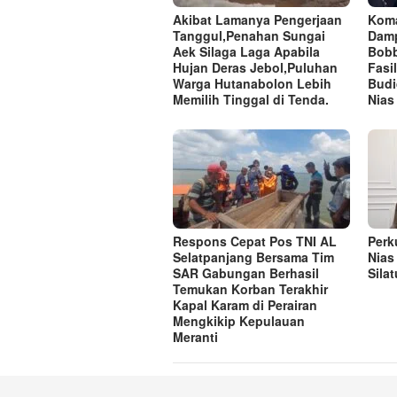
Akibat Lamanya Pengerjaan
Koma
Tanggul,Penahan Sungai
Damp
Aek Silaga Laga Apabila
Bobb
Hujan Deras Jebol,Puluhan
Fasi
Warga Hutanabolon Lebih
Budi
Memilih Tinggal di Tenda.
Nias
Respons Cepat Pos TNI AL
Perk
Selatpanjang Bersama Tim
Nias
SAR Gabungan Berhasil
Sila
Temukan Korban Terakhir
Kapal Karam di Perairan
Mengkikip Kepulauan
Meranti