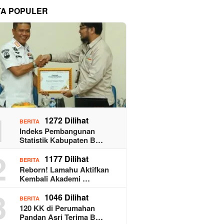
TA POPULER
1
1272 Dilihat
BERITA
Indeks Pembangunan
Statistik Kabupaten B…
2
1177 Dilihat
BERITA
Reborn! Lamahu Aktifkan
Kembali Akademi …
3
1046 Dilihat
BERITA
120 KK di Perumahan
Pandan Asri Terima B…