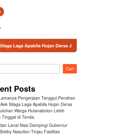
n
A
an Deras Jebol,Puluhan Warga Hutanabolon Lebih Memilih Tingg
Cari
ent Posts
 Lamanya Pengerjaan Tanggul,Penahan
 Aek Silaga Laga Apabila Hujan Deras
Puluhan Warga Hutanabolon Lebih
 Tinggal di Tenda.
an Lanal Nias Dampingi Gubernur
obby Nasution Tinjau Fasilitas