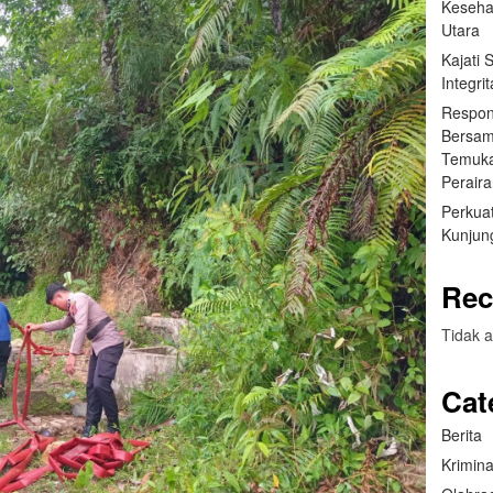
Keseha
Utara
Kajati
Integr
Respon
Bersam
Temuka
Perair
Perkuat
Kunjung
Rec
Tidak a
Cat
Berita
Krimina