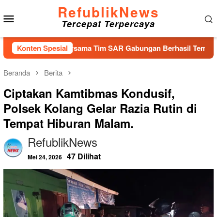
Loncat
RefublikNews
Menu
ke
Tercepat Terpercaya
konten
Mobile
njang Bersama Tim SAR Gabungan Berhasil Temukan Korban Tera
Konten Spesial
Beranda
Berita
Ciptakan Kamtibmas Kondusif,
Polsek Kolang Gelar Razia Rutin di
Tempat Hiburan Malam.
RefublikNews
47 Dilihat
Mei 24, 2026