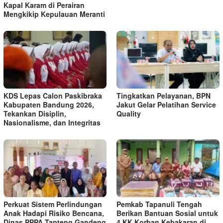
Kapal Karam di Perairan
Mengkikip Kepulauan Meranti
KDS Lepas Calon Paskibraka
Tingkatkan Pelayanan, BPN
Kabupaten Bandung 2026,
Jakut Gelar Pelatihan Service
Tekankan Disiplin,
Quality
Nasionalisme, dan Integritas
Perkuat Sistem Perlindungan
Pemkab Tapanuli Tengah
Anak Hadapi Risiko Bencana,
Berikan Bantuan Sosial untuk
Dinas PPPA Tapteng Gandeng
4 KK Korban Kebakaran di