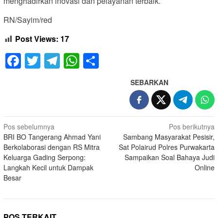
menghadirkan inovasi dan pelayanan terbaik.
RN/Sayim/red
Post Views:
17
Facebook
Twitter
Telegram
WhatsApp
Share
SEBARKAN
Navigasi
Pos sebelumnya
Pos berikutnya
BRI BO Tangerang Ahmad Yani
Sambang Masyarakat Pesisir,
pos
Berkolaborasi dengan RS Mitra
Sat Polairud Polres Purwakarta
Keluarga Gading Serpong:
Sampaikan Soal Bahaya Judi
Langkah Kecil untuk Dampak
Online
Besar
POS TERKAIT