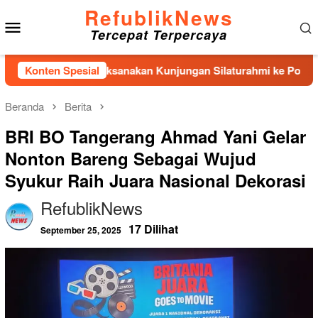
Loncat
RefublikNews
Menu
ke
Tercepat Terpercaya
konten
Mobile
nlanal Nias Laksanakan Kunjungan Silaturahmi ke Polres Nias
Konten Spesial
Beranda
Berita
BRI BO Tangerang Ahmad Yani Gelar
Nonton Bareng Sebagai Wujud
Syukur Raih Juara Nasional Dekorasi
RefublikNews
17 Dilihat
September 25, 2025