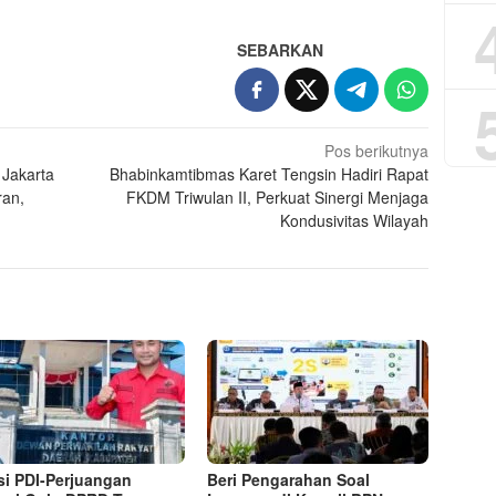
App
re
SEBARKAN
Pos berikutnya
 Jakarta
Bhabinkamtibmas Karet Tengsin Hadiri Rapat
ran,
FKDM Triwulan II, Perkuat Sinergi Menjaga
Kondusivitas Wilayah
si PDI-Perjuangan
Beri Pengarahan Soal