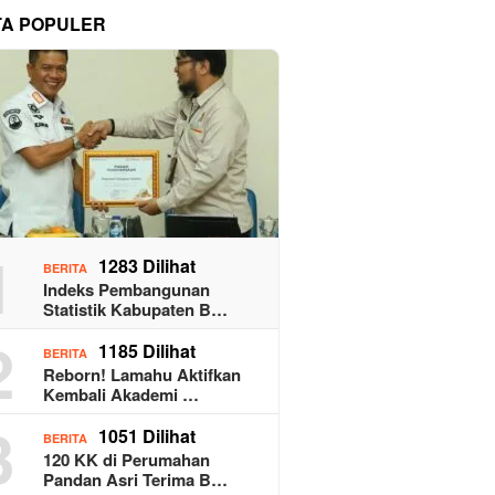
TA POPULER
1
1283 Dilihat
BERITA
Indeks Pembangunan
Statistik Kabupaten B…
2
1185 Dilihat
BERITA
Reborn! Lamahu Aktifkan
Kembali Akademi …
3
1051 Dilihat
BERITA
120 KK di Perumahan
Pandan Asri Terima B…