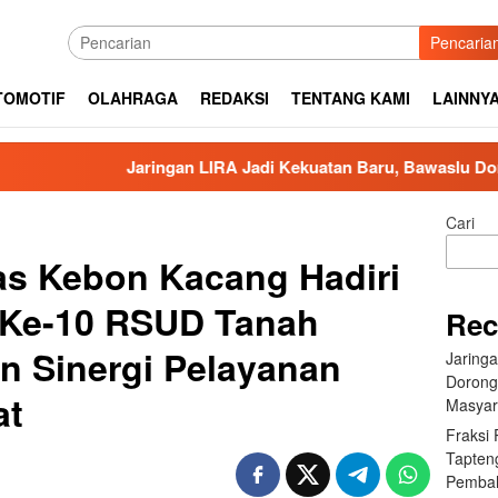
Pencaria
TOMOTIF
OLAHRAGA
REDAKSI
TENTANG KAMI
LAINNY
Jaringan LIRA Jadi Kekuatan Baru, Bawaslu Dorong Pengawa
Cari
s Kebon Kacang Hadiri
 Ke-10 RSUD Tanah
Rec
n Sinergi Pelayanan
Jaring
Dorong
at
Masyar
Fraksi
Tapten
Pembah