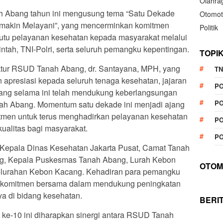
Olahra
 Abang tahun ini mengusung tema “Satu Dekade
Otomot
makin Melayani”, yang mencerminkan komitmen
Politik
utu pelayanan kesehatan kepada masyarakat melalui
ntah, TNI-Polri, serta seluruh pemangku kepentingan.
TOPI
ektur RSUD Tanah Abang, dr. Santayana, MPH, yang
TN
presiasi kepada seluruh tenaga kesehatan, jajaran
P
ang selama ini telah mendukung keberlangsungan
PO
h Abang. Momentum satu dekade ini menjadi ajang
itmen untuk terus menghadirkan pelayanan kesehatan
PO
kualitas bagi masyarakat.
PO
ir Kepala Dinas Kesehatan Jakarta Pusat, Camat Tanah
g, Kepala Puskesmas Tanah Abang, Lurah Kebon
OTOM
elurahan Kebon Kacang. Kehadiran para pemangku
n komitmen bersama dalam mendukung peningkatan
ya di bidang kesehatan.
BERI
ke-10 ini diharapkan sinergi antara RSUD Tanah