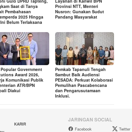
ni Gulo DPRD Tapteng,
Layanan di Kanwil BPN
kam Saat di Tanya
Provinsi NTT, Menteri
ait Pembahasan
Nusron: Gunakan Sudut
emperda 2025 Hingga
Pandang Masyarakat
 Ini Belum Terlaksana
 Popular Government
Pemkab Tapanuli Tengah
itutions Award 2026,
Sambut Baik Audiensi
rja Komunikasi Publik
PESADA: Perkuat Kolaborasi
nterian ATR/BPN
Pemulihan Pascabencana
ali Diakui
dan Pengarusutamaan
Inklusi.
JARINGAN SOCIAL
KARIR
Facebook
Twitter