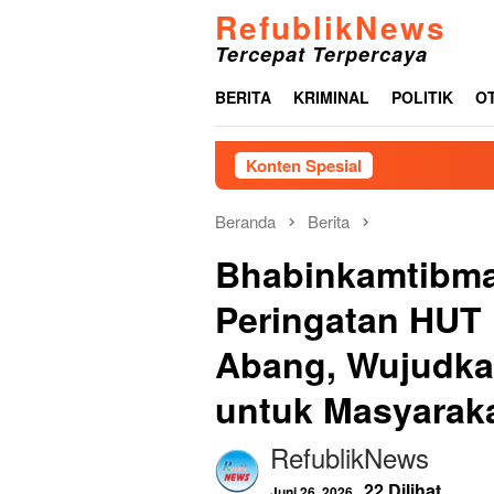
Loncat
RefublikNews
ke
Tercepat Terpercaya
konten
BERITA
KRIMINAL
POLITIK
O
Konten Spesial
Beranda
Berita
Bhabinkamtibma
Peringatan HUT
Abang, Wujudka
untuk Masyarak
RefublikNews
22 Dilihat
Juni 26, 2026