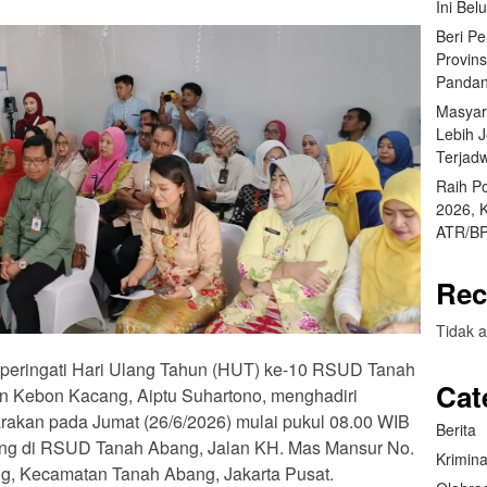
Ini Bel
Beri P
Provin
Pandan
Masyar
Lebih 
Terjad
Raih P
2026, 
ATR/BP
Rec
Tidak a
peringati Hari Ulang Tahun (HUT) ke-10 RSUD Tanah
Cat
 Kebon Kacang, Aiptu Suhartono, menghadiri
rakan pada Jumat (26/6/2026) mulai pukul 08.00 WIB
Berita
sung di RSUD Tanah Abang, Jalan KH. Mas Mansur No.
Krimina
, Kecamatan Tanah Abang, Jakarta Pusat.