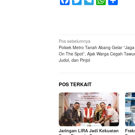
Facebook
Twitter
Telegram
Whats
Sha
Navigasi
Pos sebelumnya
Polsek Metro Tanah Abang Gelar “Jaga
pos
On The Spot”, Ajak Warga Cegah Tawu
Judol, dan Pinjol
POS TERKAIT
Jaringan LIRA Jadi Kekuatan
Frak