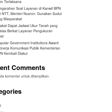
um Terlaksana
engarahan Soal Layanan di Kanwil BPN
si NTT, Menteri Nusron: Gunakan Sudut
g Masyarakat
akat Dapat Jadwal Ukur Tanah yang
Jelas Berkat Layanan Pengukuran
wal
opular Government Institutions Award
Kinerja Komunikasi Publik Kementerian
N Kembali Diakui
ent Comments
da komentar untuk ditampilkan.
egories
l