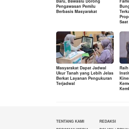
Baru, Bawaslu Dorong
Famo
Pengawasan Pemilu
Bung
Berbasis Masyarakat
Terk
Prop
Saat
Masyarakat Dapat Jadwal
Raih
Ukur Tanah yang Lebih Jelas
Inst
Berkat Layanan Pengukuran
Kine
Terjadwal
Keme
Kemb
TENTANG KAMI
REDAKSI