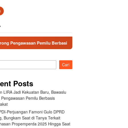
n
A
san Pemilu Berbasis Masyarakat
Fraksi PDI-Perjuangan
Cari
ent Posts
an LIRA Jadi Kekuatan Baru, Bawaslu
 Pengawasan Pemilu Berbasis
akat
 PDI-Perjuangan Famoni Gulo DPRD
g, Bungkam Saat di Tanya Terkait
asan Propemperda 2025 Hingga Saat