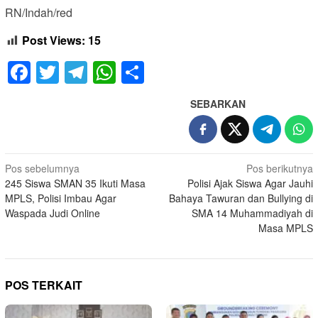
RN/Indah/red
Post Views:
15
Facebook
Twitter
Telegram
WhatsApp
Share
SEBARKAN
Navigasi
Pos sebelumnya
Pos berikutnya
245 Siswa SMAN 35 Ikuti Masa
Polisi Ajak Siswa Agar Jauhi
pos
MPLS, Polisi Imbau Agar
Bahaya Tawuran dan Bullying di
Waspada Judi Online
SMA 14 Muhammadiyah di
Masa MPLS
POS TERKAIT