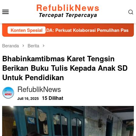
Loncat
RefublikNews
Menu
ke
Tercepat Terpercaya
konten
Mobile
iensi PESADA: Perkuat Kolaborasi Pemulihan Pascabencana da
Konten Spesial
Beranda
Berita
Bhabinkamtibmas Karet Tengsin
Berikan Buku Tulis Kepada Anak SD
Untuk Pendidikan
RefublikNews
15 Dilihat
Juli 16, 2025