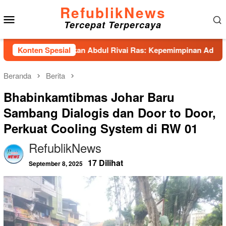
Loncat
RefublikNews
Menu
ke
Tercepat Terpercaya
konten
Mobile
has Hadirkan Abdul Rivai Ras: Kepemimpinan Adalah Talenta y
Konten Spesial
Beranda
Berita
Bhabinkamtibmas Johar Baru
Sambang Dialogis dan Door to Door,
Perkuat Cooling System di RW 01
RefublikNews
17 Dilihat
September 8, 2025