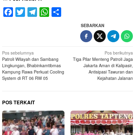
Facebook
Twitter
Telegram
WhatsApp
Share
SEBARKAN
Navigasi
Pos sebelumnya
Pos berikutnya
Patroli Wilayah dan Sambang
Tiga Pilar Menteng Patroli Jaga
pos
Lingkungan, Bhabinkamtibmas
Jakarta Aman di Kalipasir,
Kampung Rawa Perkuat Cooling
Antisipasi Tawuran dan
System di RT 06 RW 05
Kejahatan Jalanan
POS TERKAIT