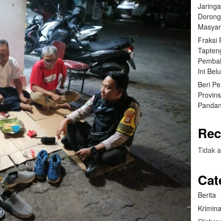
Jaring
Dorong
Masyar
Fraksi
Tapten
Pembah
Ini Bel
Beri P
Provin
Pandan
Rec
Tidak a
Cat
Berita
Krimina