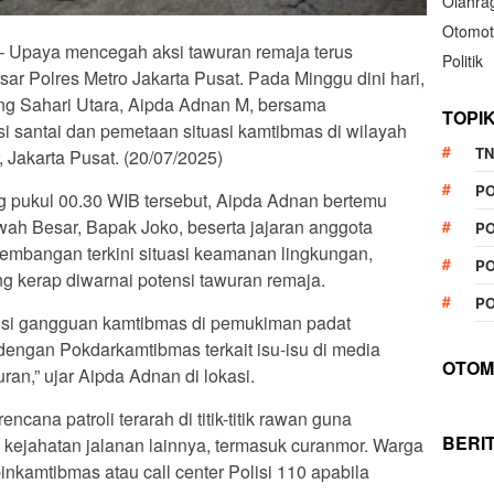
Olahra
Otomot
t – Upaya mencegah aksi tawuran remaja terus
Politik
ar Polres Metro Jakarta Pusat. Pada Minggu dini hari,
g Sahari Utara, Aipda Adnan M, bersama
TOPI
 santai dan pemetaan situasi kamtibmas di wilayah
TN
 Jakarta Pusat. (20/07/2025)
P
 pukul 00.30 WIB tersebut, Aipda Adnan bertemu
ah Besar, Bapak Joko, beserta jajaran anggota
PO
mbangan terkini situasi keamanan lingkungan,
PO
 kerap diwarnai potensi tawuran remaja.
PO
ensi gangguan kamtibmas di pemukiman padat
 dengan Pokdarkamtibmas terkait isu-isu di media
OTOM
an,” ujar Aipda Adnan di lokasi.
ncana patroli terarah di titik-titik rawan guna
BERI
kejahatan jalanan lainnya, termasuk curanmor. Warga
kamtibmas atau call center Polisi 110 apabila