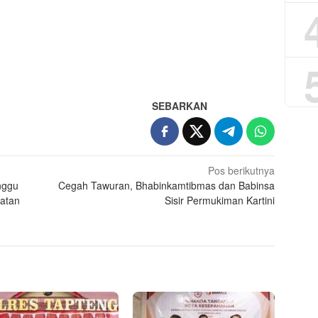
App
re
SEBARKAN
Pos berikutnya
nggu
Cegah Tawuran, Bhabinkamtibmas dan Babinsa
hatan
Sisir Permukiman Kartini