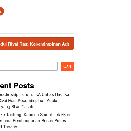
n
A
epemimpinan Adalah Talenta yang Bisa Diasah
Kunker k
Cari
ent Posts
Leadership Forum, IKA Unhas Hadirkan
Rivai Ras: Kepemimpinan Adalah
a yang Bisa Diasah
 ke Tapteng, Kapolda Sumut Letakkan
ertama Pembangunan Rusun Polres
li Tengah