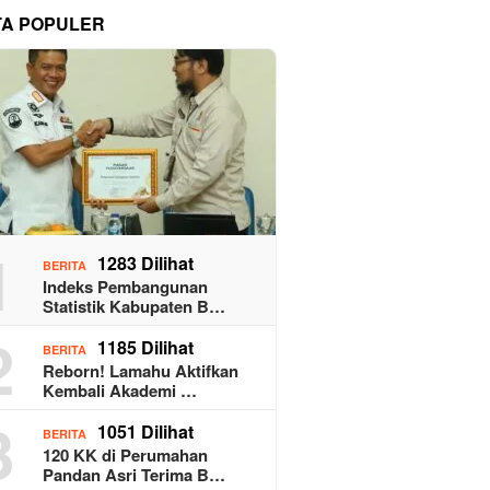
TA POPULER
1
1283 Dilihat
BERITA
Indeks Pembangunan
Statistik Kabupaten B…
2
1185 Dilihat
BERITA
Reborn! Lamahu Aktifkan
Kembali Akademi …
3
1051 Dilihat
BERITA
120 KK di Perumahan
Pandan Asri Terima B…