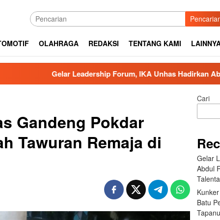
Pencaria
TOMOTIF
OLAHRAGA
REDAKSI
TENTANG KAMI
LAINNY
elar Leadership Forum, IKA Unhas Hadirkan Abdul Rivai Ras: K
Cari
as Gandeng Pokdar
h Tawuran Remaja di
Rec
Gelar 
Abdul 
Talent
Kunker
Batu P
Tapanu