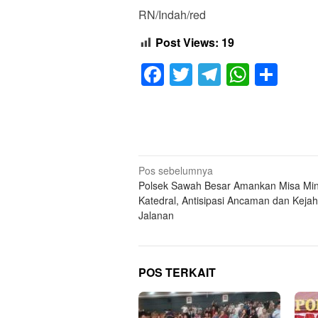
RN/Indah/red
Post Views:
19
Facebook
Twitter
Telegram
Whats
Sha
Navigasi
Pos sebelumnya
Polsek Sawah Besar Amankan Misa Mi
pos
Katedral, Antisipasi Ancaman dan Keja
Jalanan
POS TERKAIT