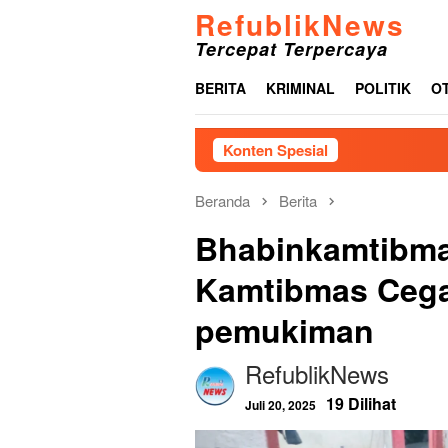
Loncat
RefublikNews
ke
Tercepat Terpercaya
konten
BERITA
KRIMINAL
POLITIK
O
Konten Spesial
G
Beranda
Berita
Bhabinkamtibm
Kamtibmas Cega
pemukiman
RefublikNews
19 Dilihat
Juli 20, 2025