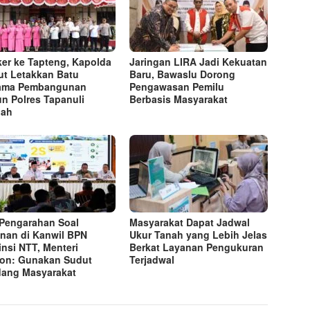
er ke Tapteng, Kapolda
Jaringan LIRA Jadi Kekuatan
t Letakkan Batu
Baru, Bawaslu Dorong
tama Pembangunan
Pengawasan Pemilu
n Polres Tapanuli
Berbasis Masyarakat
gah
 Pengarahan Soal
Masyarakat Dapat Jadwal
nan di Kanwil BPN
Ukur Tanah yang Lebih Jelas
insi NTT, Menteri
Berkat Layanan Pengukuran
on: Gunakan Sudut
Terjadwal
ang Masyarakat