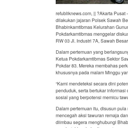
refubliknews.com, || ?Akarta Pusa
dilakukan jajaran Polsek Sawah Bes
Bhabinkamtibmas Kelurahan Gunun
Pokdarkamtibmas menggelar diskusi
RW 03 Jl. Industri 7A, Sawah Besar,
Dalam pertemuan yang berlangsung
Ketua Pokdarkamtibmas Sektor Saw
Pokdar 83. Mereka membahas perke
khususnya pada malam Minggu yang
“Kami mendeteksi secara dini pot
penduduk, serta bertukar informasi
sosial yang berpotensi memicu tawur
Dalam pertemuan itu, disusun pula re
mencegah aksi tawuran remaja dan 
diimbau segera menghubungi Bhabin