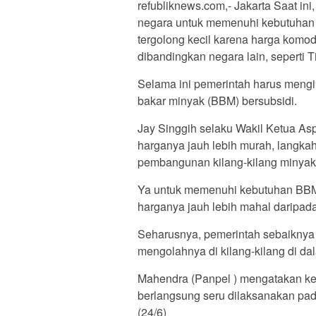
refubliknews.com,- Jakarta Saat in
negara untuk memenuhi kebutuhan d
tergolong kecil karena harga komodi
dibandingkan negara lain, seperti 
Selama ini pemerintah harus mengi
bakar minyak (BBM) bersubsidi.
Jay Singgih selaku Wakil Ketua As
harganya jauh lebih murah, langka
pembangunan kilang-kilang minyak 
Ya untuk memenuhi kebutuhan BBM ki
harganya jauh lebih mahal daripada
Seharusnya, pemerintah sebaiknya 
mengolahnya di kilang-kilang di da
Mahendra (Panpel ) mengatakan keg
berlangsung seru dilaksanakan pa
(24/6)