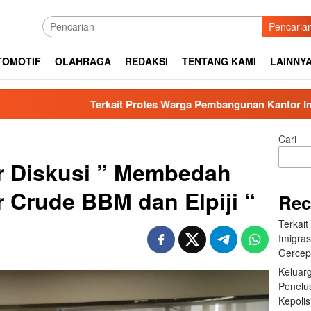
Pencaria
TOMOTIF
OLAHRAGA
REDAKSI
TENTANG KAMI
LAINNY
Terkait Protes Warga Pembangunan Kantor Imigrasi Sibolga,
Cari
r Diskusi ” Membedah
r Crude BBM dan Elpiji “
Rec
Terkai
Imigras
Gercep
Keluar
Penelu
Kepolis