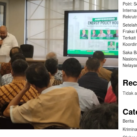
Polri: 
Interna
Rekrut
Setela
Fraksi
Terkai
Koordin
Saka B
Nasion
Nelaya
Rec
Tidak a
Cat
Berita
Krimina