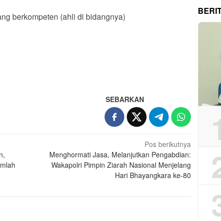
BERI
g berkompeten (ahli di bidangnya)
App
re
SEBARKAN
Pos berikutnya
n,
Menghormati Jasa, Melanjutkan Pengabdian:
umlah
Wakapolri Pimpin Ziarah Nasional Menjelang
Hari Bhayangkara ke-80