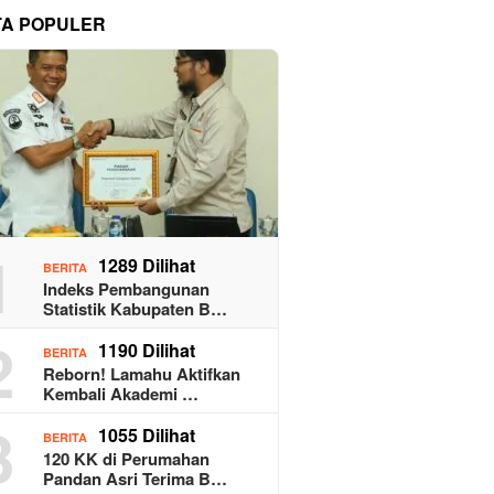
TA POPULER
1
1289 Dilihat
BERITA
Indeks Pembangunan
Statistik Kabupaten B…
2
1190 Dilihat
BERITA
Reborn! Lamahu Aktifkan
Kembali Akademi …
3
1055 Dilihat
BERITA
120 KK di Perumahan
Pandan Asri Terima B…