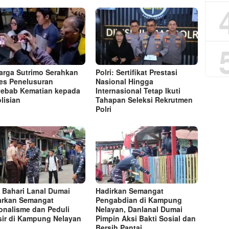
arga Sutrimo Serahkan
Polri: Sertifikat Prestasi
es Penelusuran
Nasional Hingga
ebab Kematian kepada
Internasional Tetap Ikuti
lisian
Tahapan Seleksi Rekrutmen
Polri
 Bahari Lanal Dumai
Hadirkan Semangat
rkan Semangat
Pengabdian di Kampung
onalisme dan Peduli
Nelayan, Danlanal Dumai
sir di Kampung Nelayan
Pimpin Aksi Bakti Sosial dan
Bersih Pantai