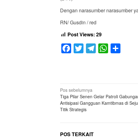
Dengan narasumber narasumber yan
RN/ Gusdin / red
Post Views:
29
Facebook
Twitter
Telegram
Whats
Sha
Navigasi
Pos sebelumnya
Tiga Pilar Senen Gelar Patroli Gabunga
pos
Antisipasi Gangguan Kamtibmas di Sej
Titik Strategis
POS TERKAIT