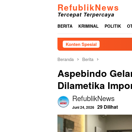
Loncat
RefublikNews
ke
Tercepat Terpercaya
konten
BERITA
KRIMINAL
POLITIK
O
Konten Spesial
Beranda
Berita
Aspebindo Gela
Dilametika Impo
RefublikNews
29 Dilihat
Juni 24, 2026