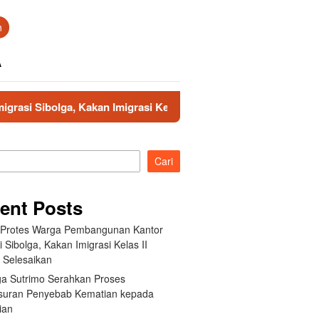
n
A
 Kakan Imigrasi Kelas II Gercep Selesaikan
Keluarga Su
Cari
ent Posts
t Protes Warga Pembangunan Kantor
i Sibolga, Kakan Imigrasi Kelas II
 Selesaikan
ga Sutrimo Serahkan Proses
suran Penyebab Kematian kepada
ian