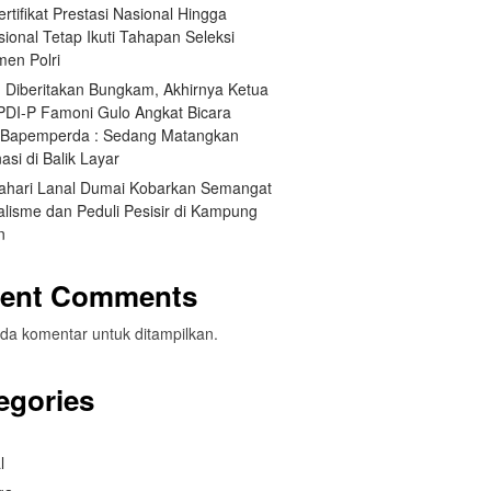
Sertifikat Prestasi Nasional Hingga
sional Tetap Ikuti Tahapan Seleksi
men Polri
h Diberitakan Bungkam, Akhirnya Ketua
 PDI-P Famoni Gulo Angkat Bicara
t Bapemperda : Sedang Matangkan
asi di Balik Layar
ahari Lanal Dumai Kobarkan Semangat
alisme dan Peduli Pesisir di Kampung
n
ent Comments
da komentar untuk ditampilkan.
egories
l