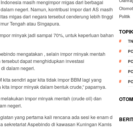
Olahra
i, Indonesia masih mengimpor migas dari berbagai
Otomot
alam negeri. Namun, kontribusi impor dari AS masih
tas migas dari negara tersebut cenderung lebih tinggi
Politik
Timur Tengah atau Singapura.
TOPI
mpor minyak jadi sampai 70%, untuk keperluan bahan
TN
P
pebindo mengatakan , selain impor minyak mentah
h tersebut dapat menghidupkan investasi
PO
di dalam negeri.
PO
ta sendiri agar kita tidak impor BBM lagi yang
PO
 kita impor minyak dalam bentuk crude,” paparnya.
melakukan impor minyak mentah (crude oil) dan
OTOM
lam negeri.
iatan yang pertama kali rencana ada sesi ke enam d
BERI
da sekretariat Aspebindo di kawasan Kuningan Kamis