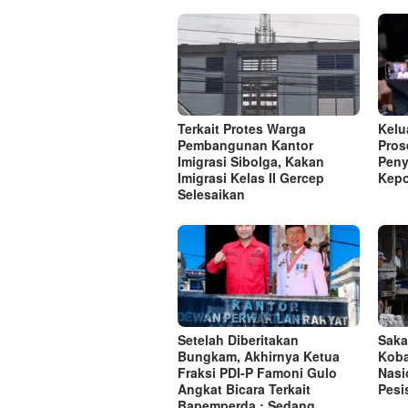
Terkait Protes Warga
Kelu
Pembangunan Kantor
Pros
Imigrasi Sibolga, Kakan
Peny
Imigrasi Kelas II Gercep
Kepo
Selesaikan
Setelah Diberitakan
Saka
Bungkam, Akhirnya Ketua
Koba
Fraksi PDI-P Famoni Gulo
Nasi
Angkat Bicara Terkait
Pesi
Bapemperda : Sedang