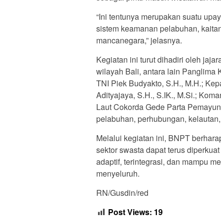
“Ini tentunya merupakan suatu upa
sistem keamanan pelabuhan, kaitan
mancanegara,” jelasnya.
Kegiatan ini turut dihadiri oleh ja
wilayah Bali, antara lain Panglima
TNI Piek Budyakto, S.H., M.H.; Kepa
Adityajaya, S.H., S.IK., M.Si.; K
Laut Cokorda Gede Parta Pemayun, S
pelabuhan, perhubungan, kelautan, 
Melalui kegiatan ini, BNPT berhara
sektor swasta dapat terus diperku
adaptif, terintegrasi, dan mampu 
menyeluruh.
RN/Gusdin/red
Post Views:
19