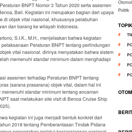
Otomot
i Peraturan BNPT Nomor 3 Tahun 2020 serta asesmen
Politik
noa, Bali. Kegiatan ini merupakan bagian dari upaya
e di objek vital nasional, khususnya pelabuhan
TOPI
an dan barang ke wilayah Indonesia.
TN
tono, S.I.K., M.H., menjelaskan bahwa kegiatan
i pelaksanaan Peraturan BNPT tentang perlindungan
P
bjek vital nasional. dirinya menyatakan bahwa sistem
PO
telah memenuhi standar minimum dalam menghadapi
PO
PO
lisasi asesmen terhadap Peraturan BNPT tentang
as (sarana prasarana) objek vital, dalam hal ini
ini memenuhi standar minimum tentang ancaman
OTOM
PT saat melakukan site visit di Benoa Cruise Ship
025).
BERI
wa kegiatan ini juga menjadi bentuk konkret dari
hun 2018 tentang Pemberantasan Tindak Pidana
ngnya pencegahan melalui kesiapsiagaan nasional.