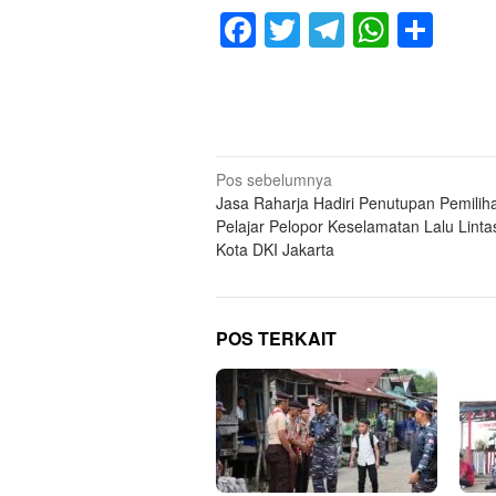
Facebook
Twitter
Telegram
Whats
Sha
Navigasi
Pos sebelumnya
Jasa Raharja Hadiri Penutupan Pemilih
pos
Pelajar Pelopor Keselamatan Lalu Lintas
Kota DKI Jakarta
POS TERKAIT