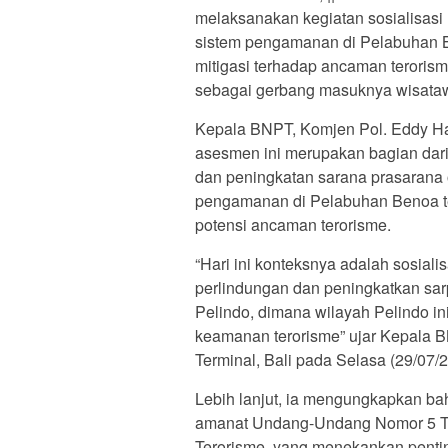
melaksanakan kegiatan sosialisas
sistem pengamanan di Pelabuhan Be
mitigasi terhadap ancaman terorism
sebagai gerbang masuknya wisataw
Kepala BNPT, Komjen Pol. Eddy Har
asesmen ini merupakan bagian dar
dan peningkatan sarana prasarana o
pengamanan di Pelabuhan Benoa 
potensi ancaman terorisme.
“Hari ini konteksnya adalah sosia
perlindungan dan peningkatkan sarpr
Pelindo, dimana wilayah Pelindo 
keamanan terorisme” ujar Kepala BN
Terminal, Bali pada Selasa (29/07/2
Lebih lanjut, ia mengungkapkan bah
amanat Undang-Undang Nomor 5 Ta
Terorisme, yang menekankan penti