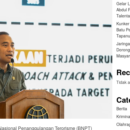
Gelar 
Abdul 
Talent
Kunker
Batu P
Tapanu
Jaring
Dorong
Masyar
Rec
Tidak a
Cat
Berita
Krimina
Olahra
n Nasional Penanggulangan Terorisme (BNPT)