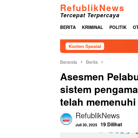
Loncat
RefublikNews
ke
Tercepat Terpercaya
konten
BERITA
KRIMINAL
POLITIK
O
Konten Spesial
Beranda
Berita
Asesmen Pelabu
sistem pengama
telah memenuhi
RefublikNews
19 Dilihat
Juli 30, 2025