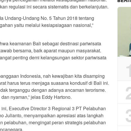
BERI
 regulasi ini secara sistematis dan berkelanjutan.
da Undang-Undang No. 5 Tahun 2018 tentang
ahan yaitu melalui kesiapsiagaan nasional,”
a keamanan Bali sebagai destinasi pariwisata
 jawab bersama, baik aparat maupun masyarakat.
angat penting demi kelangsungan sektor pariwisata
ebanggaan Indonesia, nah kewajiban kita disamping
at harus terus menjaga suasana kondusif di Bali ini.
tidak terganggu dengan adanya ancaman terorisme.
 dan nyaman,” jelas Eddy Hartono.
ni, Executive Director 3 Regional 3 PT Pelabuhan
no Julianto, menyampaikan apresiasi atas langkah
pelabuhan, mengingat peran strategis pelabuhan
ancanegara.