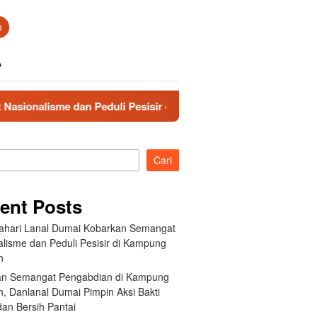
n
A
dan Peduli Pesisir di Kampung Nelayan
Hadirkan Semang
Cari
ent Posts
ahari Lanal Dumai Kobarkan Semangat
alisme dan Peduli Pesisir di Kampung
n
an Semangat Pengabdian di Kampung
, Danlanal Dumai Pimpin Aksi Bakti
dan Bersih Pantai