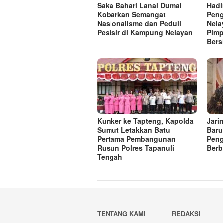
Saka Bahari Lanal Dumai
Hadi
Kobarkan Semangat
Peng
Nasionalisme dan Peduli
Nela
Pesisir di Kampung Nelayan
Pimp
Bers
Kunker ke Tapteng, Kapolda
Jari
Sumut Letakkan Batu
Baru
Pertama Pembangunan
Peng
Rusun Polres Tapanuli
Berb
Tengah
TENTANG KAMI
REDAKSI