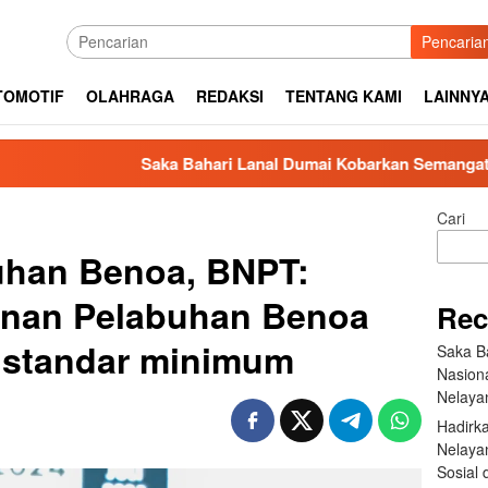
Pencaria
TOMOTIF
OLAHRAGA
REDAKSI
TENTANG KAMI
LAINNY
Saka Bahari Lanal Dumai Kobarkan Semangat Nasionalisme 
Cari
han Benoa, BNPT:
nan Pelabuhan Benoa
Rec
 standar minimum
Saka B
Nasion
Nelaya
Hadirk
Nelayan
Sosial 