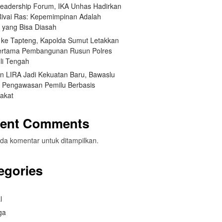
Leadership Forum, IKA Unhas Hadirkan
Rivai Ras: Kepemimpinan Adalah
a yang Bisa Diasah
 ke Tapteng, Kapolda Sumut Letakkan
ertama Pembangunan Rusun Polres
li Tengah
an LIRA Jadi Kekuatan Baru, Bawaslu
 Pengawasan Pemilu Berbasis
akat
ent Comments
da komentar untuk ditampilkan.
egories
l
ga