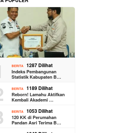
TA POPULER
1
1287 Dilihat
BERITA
Indeks Pembangunan
Statistik Kabupaten B…
2
1189 Dilihat
BERITA
Reborn! Lamahu Aktifkan
Kembali Akademi …
3
1053 Dilihat
BERITA
120 KK di Perumahan
Pandan Asri Terima B…