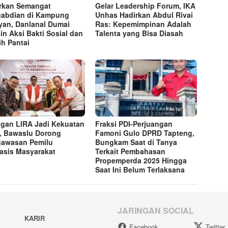
rkan Semangat
Gelar Leadership Forum, IKA
abdian di Kampung
Unhas Hadirkan Abdul Rivai
yan, Danlanal Dumai
Ras: Kepemimpinan Adalah
in Aksi Bakti Sosial dan
Talenta yang Bisa Diasah
ih Pantai
ngan LIRA Jadi Kekuatan
Fraksi PDI-Perjuangan
, Bawaslu Dorong
Famoni Gulo DPRD Tapteng,
awasan Pemilu
Bungkam Saat di Tanya
asis Masyarakat
Terkait Pembahasan
Propemperda 2025 Hingga
Saat Ini Belum Terlaksana
JARINGAN SOCIAL
KARIR
Facebook
Twitter