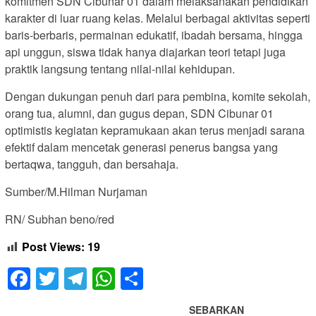
komitmen SDN Cibunar 01 dalam melaksanakan pendidikan
karakter di luar ruang kelas. Melalui berbagai aktivitas seperti
baris-berbaris, permainan edukatif, ibadah bersama, hingga
api unggun, siswa tidak hanya diajarkan teori tetapi juga
praktik langsung tentang nilai-nilai kehidupan.
Dengan dukungan penuh dari para pembina, komite sekolah,
orang tua, alumni, dan gugus depan, SDN Cibunar 01
optimistis kegiatan kepramukaan akan terus menjadi sarana
efektif dalam mencetak generasi penerus bangsa yang
bertaqwa, tangguh, dan bersahaja.
Sumber/M.Hilman Nurjaman
RN/ Subhan beno/red
Post Views:
19
Facebook
Twitter
Telegram
WhatsApp
Share
SEBARKAN