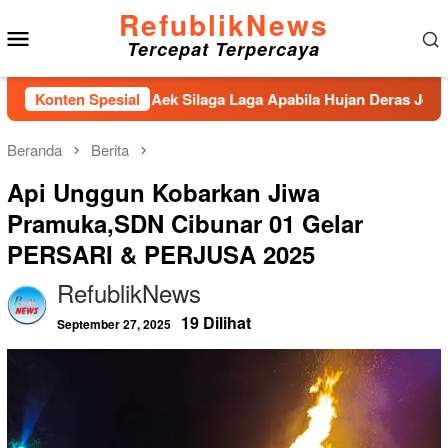
Loncat
RefublikNews
Menu
ke
Tercepat Terpercaya
konten
Mobile
ungai Aek Silaga Laga Apabila Hujan Deras Jebol,Puluhan Warg
Konten Spesial
Beranda
Berita
Api Unggun Kobarkan Jiwa
Pramuka,SDN Cibunar 01 Gelar
PERSARI & PERJUSA 2025
RefublikNews
19 Dilihat
September 27, 2025