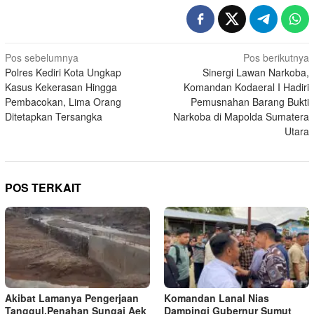
Navigasi
Pos sebelumnya
Pos berikutnya
Polres Kediri Kota Ungkap
Sinergi Lawan Narkoba,
pos
Kasus Kekerasan Hingga
Komandan Kodaeral I Hadiri
Pembacokan, Lima Orang
Pemusnahan Barang Bukti
Ditetapkan Tersangka
Narkoba di Mapolda Sumatera
Utara
POS TERKAIT
Akibat Lamanya Pengerjaan
Komandan Lanal Nias
Tanggul,Penahan Sungai Aek
Dampingi Gubernur Sumut