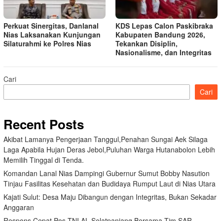
Perkuat Sinergitas, Danlanal
KDS Lepas Calon Paskibraka
Nias Laksanakan Kunjungan
Kabupaten Bandung 2026,
Silaturahmi ke Polres Nias
Tekankan Disiplin,
Nasionalisme, dan Integritas
Cari
Cari
Recent Posts
Akibat Lamanya Pengerjaan Tanggul,Penahan Sungai Aek Silaga
Laga Apabila Hujan Deras Jebol,Puluhan Warga Hutanabolon Lebih
Memilih Tinggal di Tenda.
Komandan Lanal Nias Dampingi Gubernur Sumut Bobby Nasution
Tinjau Fasilitas Kesehatan dan Budidaya Rumput Laut di Nias Utara
Kajati Sulut: Desa Maju Dibangun dengan Integritas, Bukan Sekadar
Anggaran
Respons Cepat Pos TNI AL Selatpanjang Bersama Tim SAR