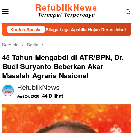
Loncat
RefublikNews
Menu
ke
Tercepat Terpercaya
konten
Mobile
 Aek Silaga Laga Apabila Hujan Deras Jebol,Puluhan Warga Hut
Konten Spesial
Beranda
Berita
45 Tahun Mengabdi di ATR/BPN, Dr.
Budi Suryanto Beberkan Akar
Masalah Agraria Nasional
RefublikNews
44 Dilihat
Juni 24, 2026