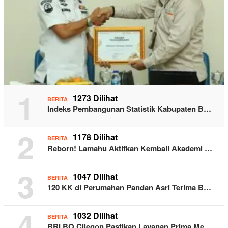
1
1273 Dilihat
BERITA
Indeks Pembangunan Statistik Kabupaten B…
2
1178 Dilihat
BERITA
Reborn! Lamahu Aktifkan Kembali Akademi …
3
1047 Dilihat
BERITA
120 KK di Perumahan Pandan Asri Terima B…
4
1032 Dilihat
BERITA
BRI BO Cilegon Pastikan Layanan Prima Me…