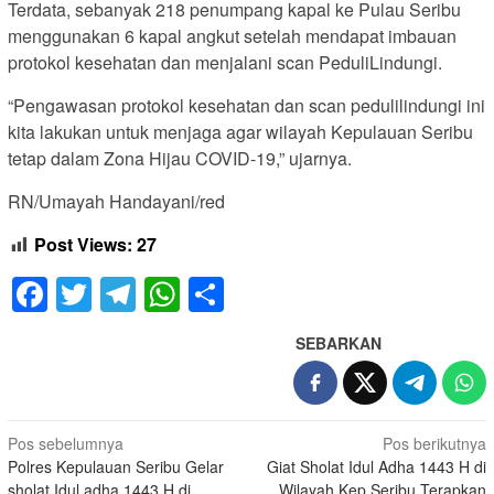
Terdata, sebanyak 218 penumpang kapal ke Pulau Seribu
menggunakan 6 kapal angkut setelah mendapat imbauan
protokol kesehatan dan menjalani scan PeduliLindungi.
“Pengawasan protokol kesehatan dan scan pedulilindungi ini
kita lakukan untuk menjaga agar wilayah Kepulauan Seribu
tetap dalam Zona Hijau COVID-19,” ujarnya.
RN/Umayah Handayani/red
Post Views:
27
Facebook
Twitter
Telegram
WhatsApp
Share
SEBARKAN
Navigasi
Pos sebelumnya
Pos berikutnya
Polres Kepulauan Seribu Gelar
Giat Sholat Idul Adha 1443 H di
pos
sholat Idul adha 1443 H di
Wilayah Kep Seribu Terapkan