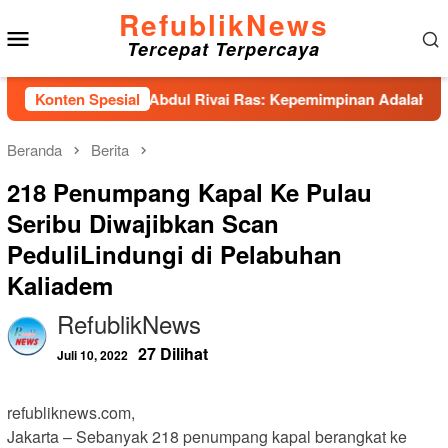
Loncat
RefublikNews
Menu
ke
Tercepat Terpercaya
konten
Mobile
nhas Hadirkan Abdul Rivai Ras: Kepemimpinan Adalah Talenta 
Konten Spesial
Beranda
Berita
218 Penumpang Kapal Ke Pulau
Seribu Diwajibkan Scan
PeduliLindungi di Pelabuhan
Kaliadem
RefublikNews
27 Dilihat
Juli 10, 2022
refubliknews.com,
Jakarta – Sebanyak 218 penumpang kapal berangkat ke