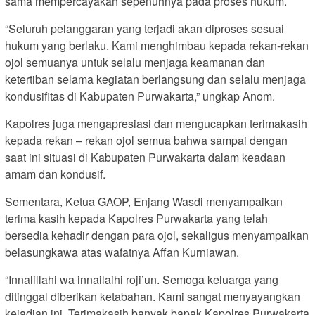
sama mempercayakan sepenuhnya pada proses hukum.
“Seluruh pelanggaran yang terjadi akan diproses sesuai
hukum yang berlaku. Kami menghimbau kepada rekan-rekan
ojol semuanya untuk selalu menjaga keamanan dan
ketertiban selama kegiatan berlangsung dan selalu menjaga
kondusifitas di Kabupaten Purwakarta,” ungkap Anom.
Kapolres juga mengapresiasi dan mengucapkan terimakasih
kepada rekan – rekan ojol semua bahwa sampai dengan
saat ini situasi di Kabupaten Purwakarta dalam keadaan
amam dan kondusif.
Sementara, Ketua GAOP, Enjang Wasdi menyampaikan
terima kasih kepada Kapolres Purwakarta yang telah
bersedia kehadir dengan para ojol, sekaligus menyampaikan
belasungkawa atas wafatnya Affan Kurniawan.
“Innalillahi wa innailaihi roji’un. Semoga keluarga yang
ditinggal diberikan ketabahan. Kami sangat menyayangkan
kejadian ini. Terimakasih banyak bapak Kapolres Purwakarta