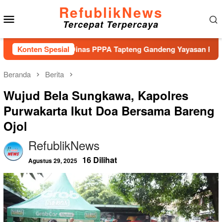
Loncat
RefublikNews
Menu
ke
Tercepat Terpercaya
konten
Mobile
 Bencana, Dinas PPPA Tapteng Gandeng Yayasan Pusaka Indones
Konten Spesial
Beranda
Berita
Wujud Bela Sungkawa, Kapolres
Purwakarta Ikut Doa Bersama Bareng
Ojol
RefublikNews
16 Dilihat
Agustus 29, 2025