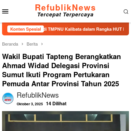
Loncat
RefublikNews
Menu
ke
Tercepat Terpercaya
konten
Mobile
ur Bunga di TMPNU Kalibata dalam Rangka HUT Ke-40 PPAL
Konten Spesial
Beranda
Berita
Wakil Bupati Tapteng Berangkatkan
Ahmad Widad Delegasi Provinsi
Sumut Ikuti Program Pertukaran
Pemuda Antar Provinsi Tahun 2025
RefublikNews
14 Dilihat
Oktober 3, 2025