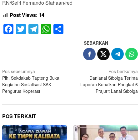
RN/Sefri Fernando Siahaan/red
Post Views:
14
Facebook
Twitter
Telegram
WhatsApp
Share
SEBARKAN
Navigasi
Pos sebelumnya
Pos berikutnya
Plh. Sekdakab Tapteng Buka
Danlanal Sibolga Terima
pos
Kegiatan Sosialisasi SAK
Laporan Kenaikan Pangkat 6
Pengurus Koperasi
Prajurit Lanal Sibolga
POS TERKAIT