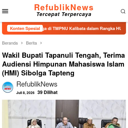
Loncat
RefublikNews
Menu
ke
Tercepat Terpercaya
konten
Mobile
 Tabur Bunga di TMPNU Kalibata dalam Rangka HUT Ke-40 PPAL
Konten Spesial
Beranda
Berita
Wakil Bupati Tapanuli Tengah, Terima
Audiensi Himpunan Mahasiswa Islam
(HMI) Sibolga Tapteng
RefublikNews
39 Dilihat
Juli 8, 2026