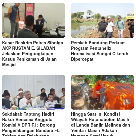
Kasat Reskrim Polres Sibolga
Pemkab Bandung Perkuat
AKP RUSTAM E. SILABAN
Program Pentahelix,
Jelaskan Pengungkapan
Normalisasi Sungai Cikeruh
Kasus Penikaman di Jalan
Dipercepat
Mesjid
Sekdakab Tapteng Hadiri
Hingga Saat Ini Kondisi
Rakor Bersama Anggota
Wilayah Hutanabolon Masih
Komisi V DPR RI : Dorong
di Landa Banjir, Melinda dan
Pengembangan Bandara FL
Yenita : Masih Adakah
Tobing dan Pelabuhan
Harapan Kami Untuk