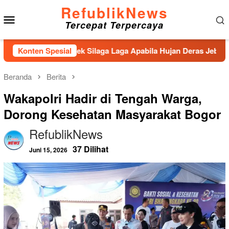
Loncat
RefublikNews
Menu
ke
Tercepat Terpercaya
konten
Mobile
ngai Aek Silaga Laga Apabila Hujan Deras Jebol,Puluhan Warga
Konten Spesial
Beranda
Berita
Wakapolri Hadir di Tengah Warga,
Dorong Kesehatan Masyarakat Bogor
RefublikNews
37 Dilihat
Juni 15, 2026