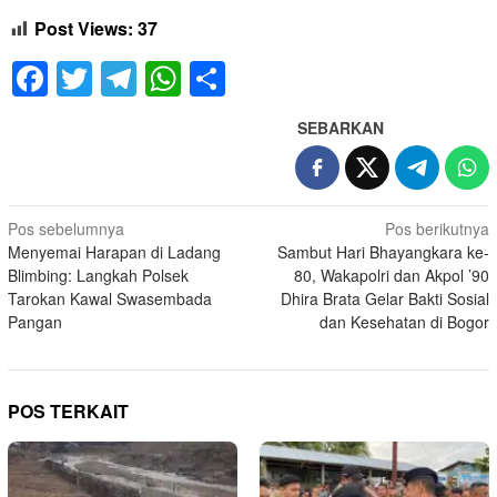
Post Views:
37
Facebook
Twitter
Telegram
WhatsApp
Share
SEBARKAN
Navigasi
Pos sebelumnya
Pos berikutnya
Menyemai Harapan di Ladang
Sambut Hari Bhayangkara ke-
pos
Blimbing: Langkah Polsek
80, Wakapolri dan Akpol ’90
Tarokan Kawal Swasembada
Dhira Brata Gelar Bakti Sosial
Pangan
dan Kesehatan di Bogor
POS TERKAIT