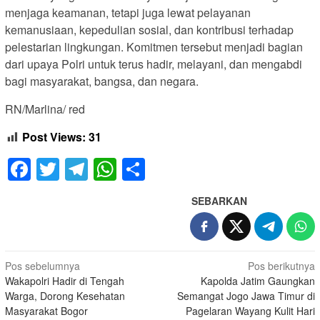
menjaga keamanan, tetapi juga lewat pelayanan
kemanusiaan, kepedulian sosial, dan kontribusi terhadap
pelestarian lingkungan. Komitmen tersebut menjadi bagian
dari upaya Polri untuk terus hadir, melayani, dan mengabdi
bagi masyarakat, bangsa, dan negara.
RN/Marlina/ red
Post Views:
31
Facebook
Twitter
Telegram
WhatsApp
Share
SEBARKAN
Navigasi
Pos sebelumnya
Pos berikutnya
Wakapolri Hadir di Tengah
Kapolda Jatim Gaungkan
pos
Warga, Dorong Kesehatan
Semangat Jogo Jawa Timur di
Masyarakat Bogor
Pagelaran Wayang Kulit Hari