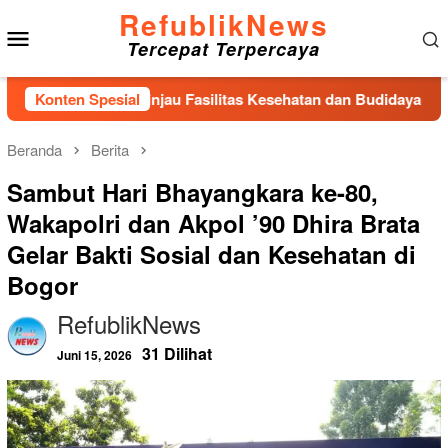
Loncat
RefublikNews
Menu
ke
Tercepat Terpercaya
konten
Mobile
ution Tinjau Fasilitas Kesehatan dan Budidaya Rumput Laut di
Konten Spesial
Beranda
Berita
Sambut Hari Bhayangkara ke-80,
Wakapolri dan Akpol ’90 Dhira Brata
Gelar Bakti Sosial dan Kesehatan di
Bogor
RefublikNews
31 Dilihat
Juni 15, 2026