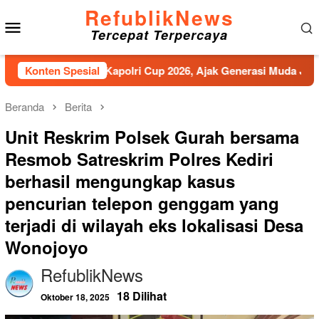
Loncat
RefublikNews
Menu
ke
Tercepat Terpercaya
konten
Mobile
tup E-Sports Kapolri Cup 2026, Ajak Generasi Muda Jadi Duta 
Konten Spesial
Beranda
Berita
Unit Reskrim Polsek Gurah bersama
Resmob Satreskrim Polres Kediri
berhasil mengungkap kasus
pencurian telepon genggam yang
terjadi di wilayah eks lokalisasi Desa
Wonojoyo
RefublikNews
18 Dilihat
Oktober 18, 2025