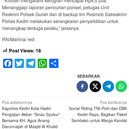
” Korban mengalami kerugian mencapai Rp4,5 juta.
Menanggapi laporan pencurian ponsel, petugas Unit
Reskrim Polsek Gurah dan di backup tim Resmob Satreskrim
Polres Kediri melakukan serangkaian penyelidikan untuk
menangkap terduga pelaku,” jelasnya.
RN/Marlina/ red
Post Views:
18
Facebook
Twitter
Telegram
WhatsApp
Share
SEBARKAN
Navigasi
Pos sebelumnya
Pos berikutnya
Kapolres Kediri Kota Hadiri
Social Riding TNI-Polri dan DBK
pos
Pengajian Akbar “Sinau Syukur”
Kediri Raya, Bagikan Paket
Bersama KH. Agus Anang
Sembako untuk Warga Kandat
Darunnajah di Masjid Al Khalid