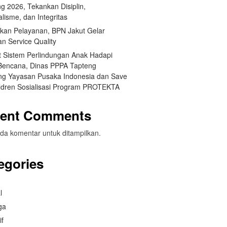
g 2026, Tekankan Disiplin,
lisme, dan Integritas
tkan Pelayanan, BPN Jakut Gelar
an Service Quality
t Sistem Perlindungan Anak Hadapi
 Bencana, Dinas PPPA Tapteng
g Yayasan Pusaka Indonesia dan Save
ildren Sosialisasi Program PROTEKTA
ent Comments
da komentar untuk ditampilkan.
egories
l
ga
if