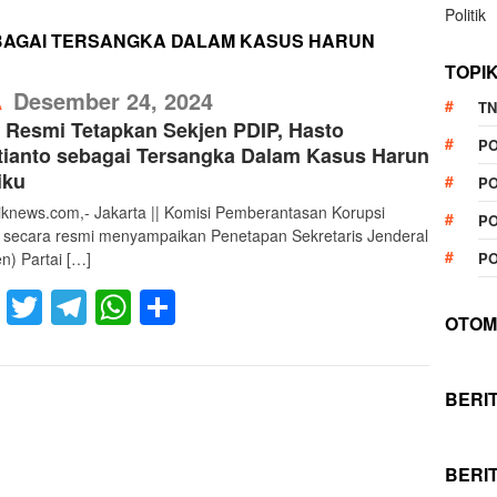
Politik
BAGAI TERSANGKA DALAM KASUS HARUN
TOPI
RefublikNews
Desember 24, 2024
A
TN
Resmi Tetapkan Sekjen PDIP, Hasto
P
tianto sebagai Tersangka Dalam Kasus Harun
iku
PO
liknews.com,- Jakarta || Komisi Pemberantasan Korupsi
PO
 secara resmi menyampaikan Penetapan Sekretaris Jenderal
n) Partai […]
PO
Facebook
Twitter
Telegram
WhatsApp
Share
OTOM
BERI
BERI