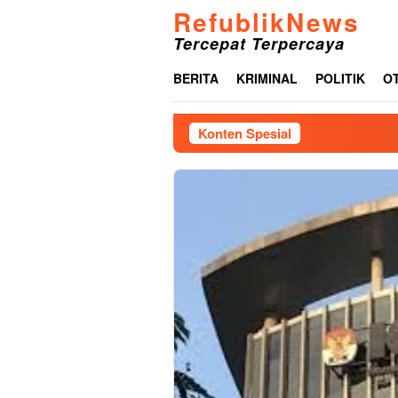
Loncat
RefublikNews
ke
Tercepat Terpercaya
konten
BERITA
KRIMINAL
POLITIK
O
Konten Spesial