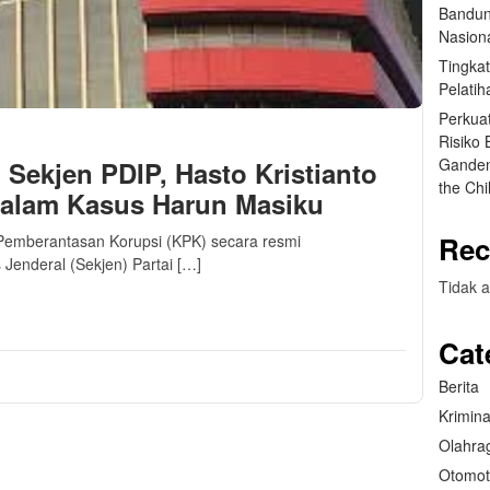
Bandun
Nasiona
Tingka
Pelatih
Perkua
Risiko
Ganden
Sekjen PDIP, Hasto Kristianto
the Ch
Dalam Kasus Harun Masiku
Rec
i Pemberantasan Korupsi (KPK) secara resmi
Jenderal (Sekjen) Partai […]
Tidak a
m
sApp
are
Cat
Berita
Krimina
Olahra
Otomot