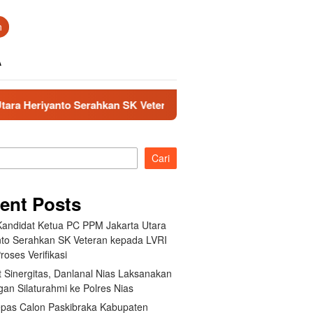
n
A
nto Serahkan SK Veteran kepada LVRI untuk Proses Verifikasi
Cari
ent Posts
Kandidat Ketua PC PPM Jakarta Utara
nto Serahkan SK Veteran kepada LVRI
roses Verifikasi
 Sinergitas, Danlanal Nias Laksanakan
an Silaturahmi ke Polres Nias
pas Calon Paskibraka Kabupaten