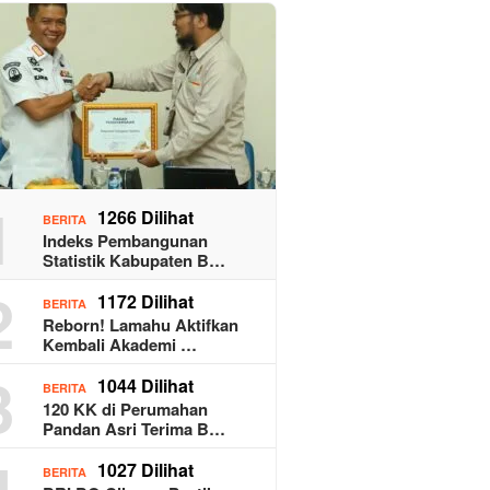
1
1266 Dilihat
BERITA
Indeks Pembangunan
Statistik Kabupaten B…
2
1172 Dilihat
BERITA
Reborn! Lamahu Aktifkan
Kembali Akademi …
3
1044 Dilihat
BERITA
120 KK di Perumahan
Pandan Asri Terima B…
4
1027 Dilihat
BERITA