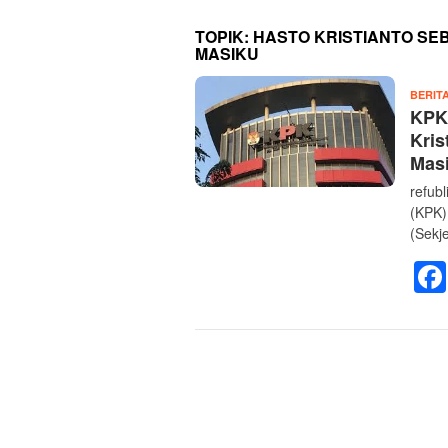
TOPIK:
HASTO KRISTIANTO SE
MASIKU
BERIT
KPK 
Kris
Mas
refub
(KPK)
(Sekje