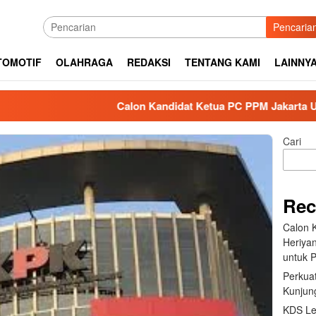
Pencaria
TOMOTIF
OLAHRAGA
REDAKSI
TENTANG KAMI
LAINNY
Calon Kandidat Ketua PC PPM Jakarta Utara Heriya
Cari
Rec
Calon 
Heriya
untuk P
Perkuat
Kunjung
KDS Le