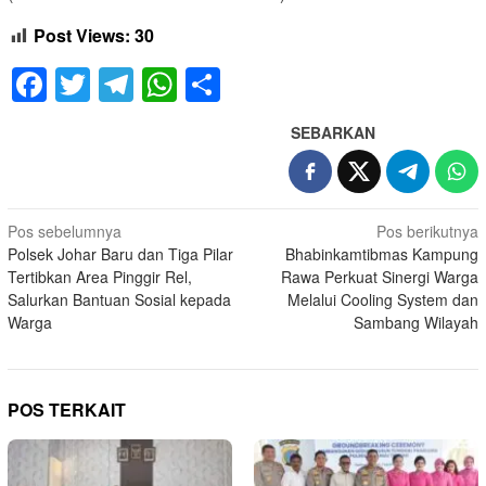
Post Views:
30
Facebook
Twitter
Telegram
WhatsApp
Share
SEBARKAN
Navigasi
Pos sebelumnya
Pos berikutnya
Polsek Johar Baru dan Tiga Pilar
Bhabinkamtibmas Kampung
pos
Tertibkan Area Pinggir Rel,
Rawa Perkuat Sinergi Warga
Salurkan Bantuan Sosial kepada
Melalui Cooling System dan
Warga
Sambang Wilayah
POS TERKAIT