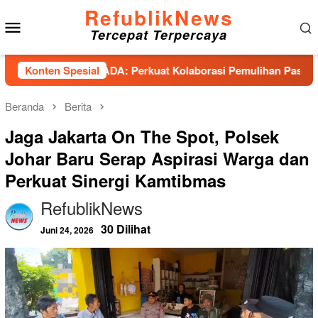
Loncat
RefublikNews
Menu
ke
Tercepat Terpercaya
konten
Mobile
iensi PESADA: Perkuat Kolaborasi Pemulihan Pascabencana da
Konten Spesial
Beranda
Berita
Jaga Jakarta On The Spot, Polsek
Johar Baru Serap Aspirasi Warga dan
Perkuat Sinergi Kamtibmas
RefublikNews
30 Dilihat
Juni 24, 2026