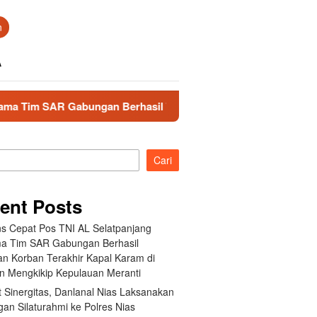
n
A
 Gabungan Berhasil Temukan Korban Terakhir Kapal Karam di 
Cari
ent Posts
s Cepat Pos TNI AL Selatpanjang
a Tim SAR Gabungan Berhasil
n Korban Terakhir Kapal Karam di
an Mengkikip Kepulauan Meranti
 Sinergitas, Danlanal Nias Laksanakan
an Silaturahmi ke Polres Nias