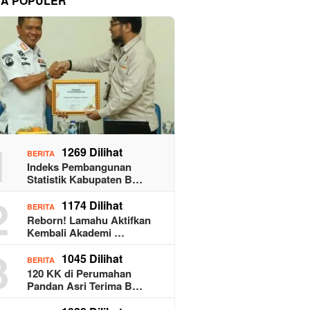
TA POPULER
1
1269 Dilihat
BERITA
Indeks Pembangunan
Statistik Kabupaten B…
2
1174 Dilihat
BERITA
Reborn! Lamahu Aktifkan
Kembali Akademi …
3
1045 Dilihat
BERITA
120 KK di Perumahan
Pandan Asri Terima B…