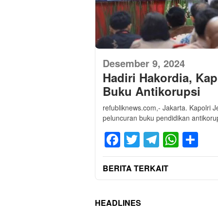
Desember 9, 2024
Hadiri Hakordia, Kap
Buku Antikorupsi
refubliknews.com,- Jakarta. Kapolri J
peluncuran buku pendidikan antikoru
Facebook
Twitter
Telegra
What
Sh
BERITA TERKAIT
HEADLINES