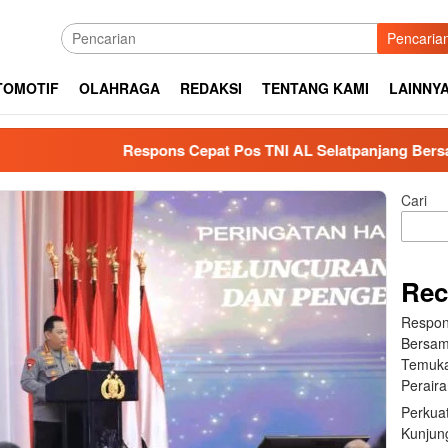
Pencaria
TOMOTIF
OLAHRAGA
REDAKSI
TENTANG KAMI
LAINNY
Respons Cepat Pos TNI AL Selatpanjang Bersama Tim SAR
Cari
Rec
Respon
Bersam
Temuka
Perair
Perkuat
Kunjung