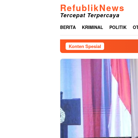
Loncat
RefublikNews
ke
Tercepat Terpercaya
konten
BERITA
KRIMINAL
POLITIK
O
Konten Spesial