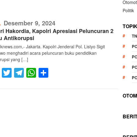
Otomot
Politik
RefublikNews
Desember 9, 2024
A
TOPI
ri Hakordia, Kapolri Apresiasi Peluncuran 2
TN
 Antikorupsi
iknews.com,- Jakarta. Kapolri Jenderal Pol. Listyo Sigit
P
wo menghadiri acara peluncuran buku pendidikan
PO
orupsi yang […]
PO
Facebook
Twitter
Telegram
WhatsApp
Share
PO
OTOM
BERI