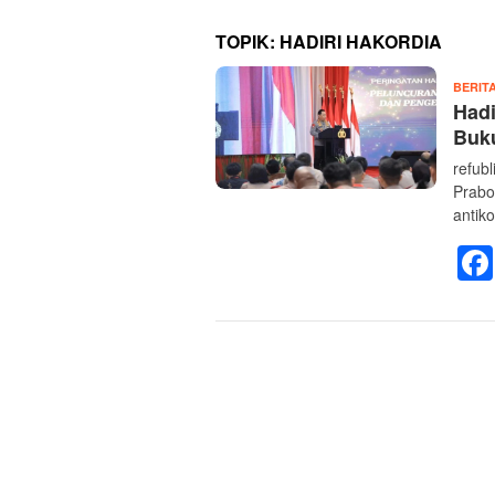
TOPIK:
HADIRI HAKORDIA
BERIT
Hadi
Buku
refubl
Prabo
antik