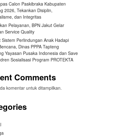
pas Calon Paskibraka Kabupaten
g 2026, Tekankan Disiplin,
lisme, dan Integritas
tkan Pelayanan, BPN Jakut Gelar
an Service Quality
t Sistem Perlindungan Anak Hadapi
 Bencana, Dinas PPPA Tapteng
g Yayasan Pusaka Indonesia dan Save
ildren Sosialisasi Program PROTEKTA
ent Comments
da komentar untuk ditampilkan.
egories
l
ga