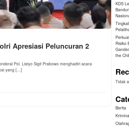
KDS Le
Bandun
Nasiona
Tingka
Pelatih
Perkua
Risiko
olri Apresiasi Peluncuran 2
Ganden
the Ch
enderal Pol. Listyo Sigit Prabowo menghadiri acara
Rec
psi yang […]
m
sApp
are
Tidak a
Cat
Berita
Krimina
Olahra