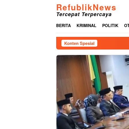
Loncat
RefublikNews
ke
Tercepat Terpercaya
konten
BERITA
KRIMINAL
POLITIK
O
Konten Spesial