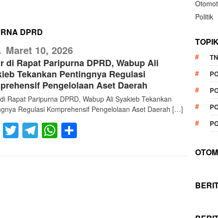
Otomot
Politik
PURNA DPRD
TOPI
RefublikNews
Maret 10, 2026
A
TN
r di Rapat Paripurna DPRD, Wabup Ali
ieb Tekankan Pentingnya Regulasi
P
rehensif Pengelolaan Aset Daerah
PO
 di Rapat Paripurna DPRD, Wabup Ali Syakieb Tekankan
PO
ngnya Regulasi Komprehensif Pengelolaan Aset Daerah […]
PO
Facebook
Twitter
Telegram
WhatsApp
Share
OTOM
BERI