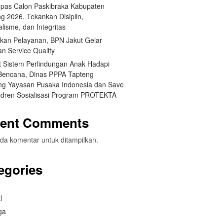
pas Calon Paskibraka Kabupaten
g 2026, Tekankan Disiplin,
lisme, dan Integritas
tkan Pelayanan, BPN Jakut Gelar
an Service Quality
t Sistem Perlindungan Anak Hadapi
 Bencana, Dinas PPPA Tapteng
g Yayasan Pusaka Indonesia dan Save
ildren Sosialisasi Program PROTEKTA
ent Comments
da komentar untuk ditampilkan.
egories
l
ga