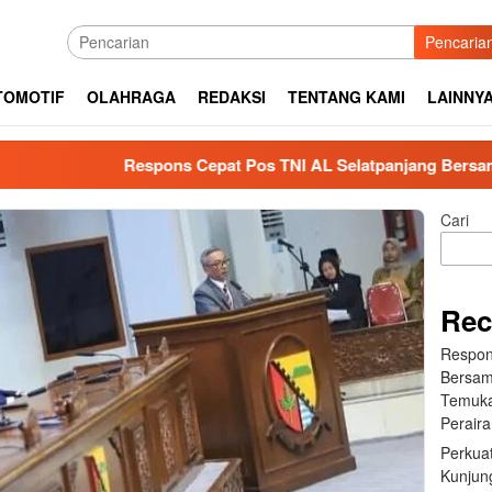
Pencaria
TOMOTIF
OLAHRAGA
REDAKSI
TENTANG KAMI
LAINNY
Respons Cepat Pos TNI AL Selatpanjang Bersama Tim SAR 
Cari
Rec
Respon
Bersam
Temuka
Perair
Perkuat
Kunjung