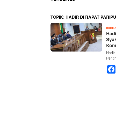
TOPIK:
HADIR DI RAPAT PARI
BERIT
Hadi
Syak
Komp
Hadir
Penti