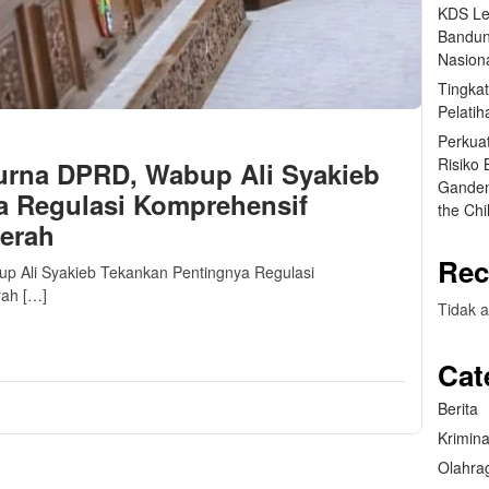
KDS Le
Bandun
Nasiona
Tingka
Pelatih
Perkua
Risiko
purna DPRD, Wabup Ali Syakieb
Ganden
a Regulasi Komprehensif
the Ch
aerah
Rec
up Ali Syakieb Tekankan Pentingnya Regulasi
rah […]
Tidak a
m
sApp
are
Cat
Berita
Krimina
Olahra