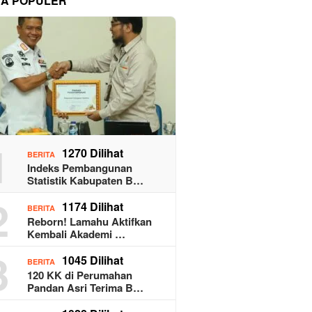
TA POPULER
1
1270 Dilihat
BERITA
Indeks Pembangunan
Statistik Kabupaten B…
2
1174 Dilihat
BERITA
Reborn! Lamahu Aktifkan
Kembali Akademi …
3
1045 Dilihat
BERITA
120 KK di Perumahan
Pandan Asri Terima B…