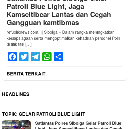
Patroli Blue Light, Jaga
Kamseltibcar Lantas dan Cegah
Gangguan kamtibmas
refubliknews.com, || Sibolga – Dalam rangka meningkatkan
kesiapsiagaan serta mengoptimalkan kehadiran personel Polri
di titik-titik […]
Facebook
Twitter
Telegram
WhatsApp
Share
BERITA TERKAIT
HEADLINES
TOPIK:
GELAR PATROLI BLUE LIGHT
Satlantas Polres Sibolga Gelar Patroli Blue
Light, Jaga Kamseltibcar Lantas dan Cegah