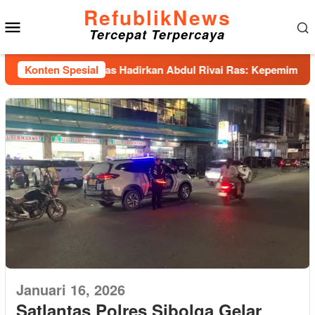
Loncat
RefublikNews
Menu
ke
Tercepat Terpercaya
konten
Mobile
Forum, IKA Unhas Hadirkan Abdul Rivai Ras: Kepemimpinan Adal
Konten Spesial
Januari 16, 2026
Satlantas Polres Sibolga Gelar