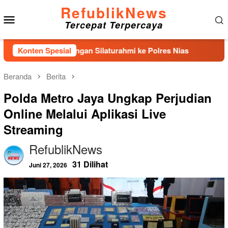
Loncat
RefublikNews
Menu
ke
Tercepat Terpercaya
konten
Mobile
akan Kunjungan Silaturahmi ke Polres Nias
Konten Spesial
KDS Lepas Ca
Beranda
Berita
Polda Metro Jaya Ungkap Perjudian
Online Melalui Aplikasi Live
Streaming
RefublikNews
31 Dilihat
Juni 27, 2026