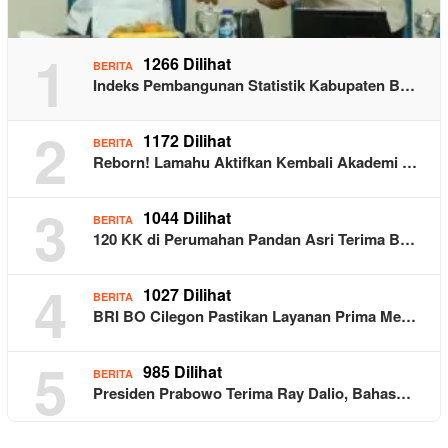
1
1266 Dilihat
BERITA
Indeks Pembangunan Statistik Kabupaten B…
2
1172 Dilihat
BERITA
Reborn! Lamahu Aktifkan Kembali Akademi …
3
1044 Dilihat
BERITA
120 KK di Perumahan Pandan Asri Terima B…
4
1027 Dilihat
BERITA
BRI BO Cilegon Pastikan Layanan Prima Me…
5
985 Dilihat
BERITA
Presiden Prabowo Terima Ray Dalio, Bahas…