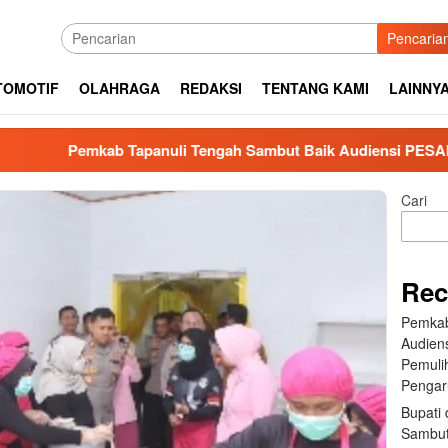
Pencaria
TOMOTIF
OLAHRAGA
REDAKSI
TENTANG KAMI
LAINNY
emkab Tapanuli Tengah Sambut Baik Audiensi PESADA: Perkuat 
Cari
Rec
Pemkab
Audien
Pemuli
Pengar
Bupati 
Sambut