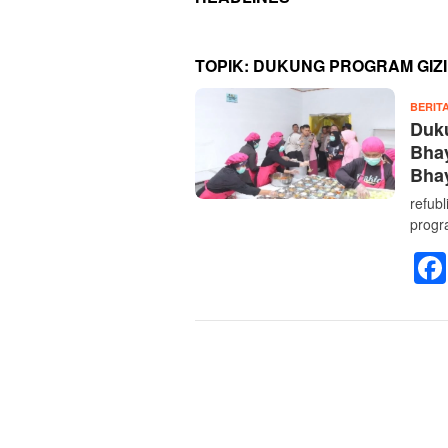
TOPIK:
DUKUNG PROGRAM GIZI
BERIT
Duku
Bha
Bha
refub
progr