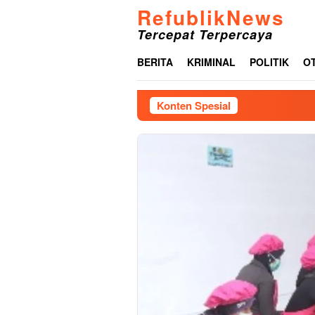
Loncat
RefublikNews
ke
Tercepat Terpercaya
konten
BERITA
KRIMINAL
POLITIK
O
Konten Spesial
P