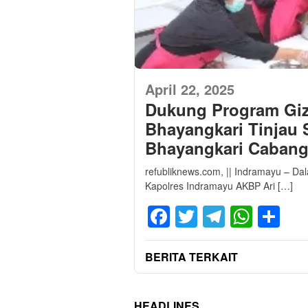
April 22, 2025
Dukung Program Giz
Bhayangkari Tinjau
Bhayangkari Cabang
refubliknews.com, || Indramayu – D
Kapolres Indramayu AKBP Ari […]
Facebook
Twitter
Telegra
What
Sh
BERITA TERKAIT
HEADLINES