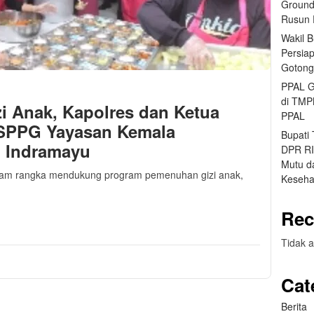
Ground
Rusun 
Wakil 
Persia
Gotong
PPAL G
di TMP
i Anak, Kapolres dan Ketua
PPAL
 SPPG Yayasan Kemala
Bupati
 Indramayu
DPR RI 
Mutu da
alam rangka mendukung program pemenuhan gizi anak,
Keseha
m
sApp
are
Rec
Tidak a
Cat
Berita