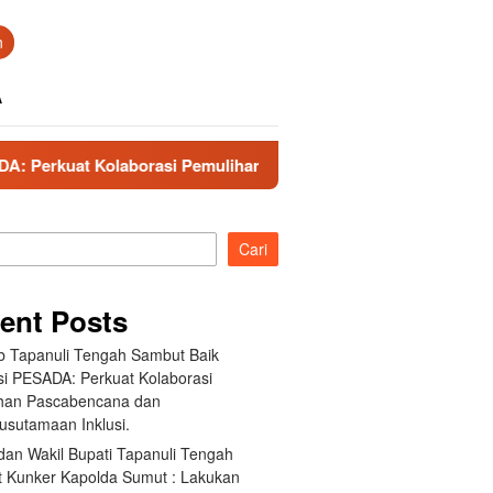
n
A
Kolaborasi Pemulihan Pascabencana dan Pengarusutamaan Inkl
Cari
ent Posts
 Tapanuli Tengah Sambut Baik
si PESADA: Perkuat Kolaborasi
han Pascabencana dan
usutamaan Inklusi.
dan Wakil Bupati Tapanuli Tengah
 Kunker Kapolda Sumut : Lakukan