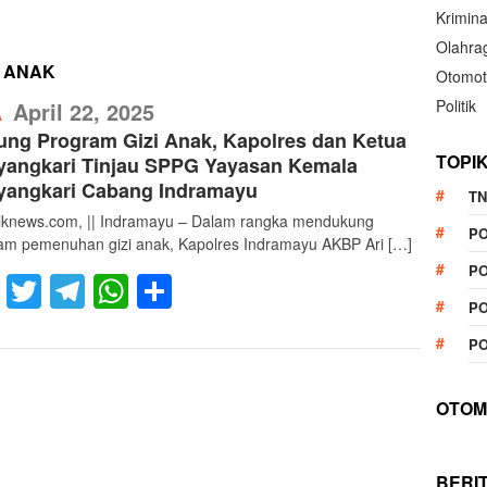
Krimina
Olahra
 ANAK
Otomot
RefublikNews
Politik
April 22, 2025
A
ng Program Gizi Anak, Kapolres dan Ketua
TOPI
yangkari Tinjau SPPG Yayasan Kemala
yangkari Cabang Indramayu
TN
liknews.com, || Indramayu – Dalam rangka mendukung
P
am pemenuhan gizi anak, Kapolres Indramayu AKBP Ari […]
PO
Facebook
Twitter
Telegram
WhatsApp
Share
PO
PO
OTOM
BERI