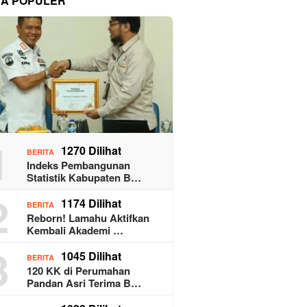
TA POPULER
1
1270 Dilihat
BERITA
Indeks Pembangunan
Statistik Kabupaten B…
2
1174 Dilihat
BERITA
Reborn! Lamahu Aktifkan
Kembali Akademi …
3
1045 Dilihat
BERITA
120 KK di Perumahan
Pandan Asri Terima B…