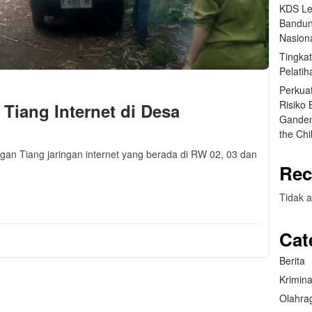
KDS Le
Bandun
Nasiona
Tingka
Pelatih
Perkua
Risiko
iang Internet di Desa
Ganden
the Ch
an Tiang jaringan internet yang berada di RW 02, 03 dan
Rec
m
sApp
are
Tidak a
Cat
Berita
Krimina
Olahra