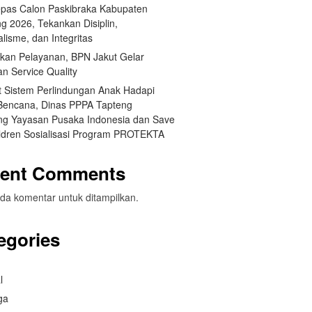
pas Calon Paskibraka Kabupaten
g 2026, Tekankan Disiplin,
lisme, dan Integritas
tkan Pelayanan, BPN Jakut Gelar
an Service Quality
t Sistem Perlindungan Anak Hadapi
 Bencana, Dinas PPPA Tapteng
g Yayasan Pusaka Indonesia dan Save
ildren Sosialisasi Program PROTEKTA
ent Comments
da komentar untuk ditampilkan.
egories
l
ga