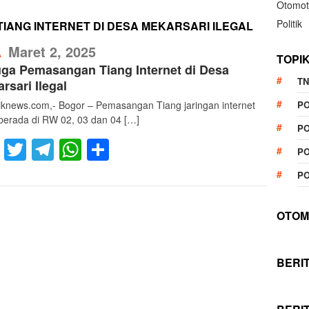
Otomot
Politik
IANG INTERNET DI DESA MEKARSARI ILEGAL
RefublikNews
Maret 2, 2025
A
TOPI
ga Pemasangan Tiang Internet di Desa
TN
rsari Ilegal
liknews.com,- Bogor – Pemasangan Tiang jaringan internet
P
berada di RW 02, 03 dan 04 […]
PO
Facebook
Twitter
Telegram
WhatsApp
Share
PO
PO
OTOM
BERI