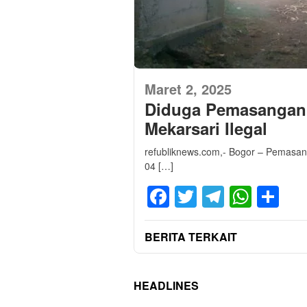
Maret 2, 2025
Diduga Pemasangan T
Mekarsari Ilegal
refubliknews.com,- Bogor – Pemasang
04 […]
Facebook
Twitter
Telegra
What
Sh
BERITA TERKAIT
HEADLINES