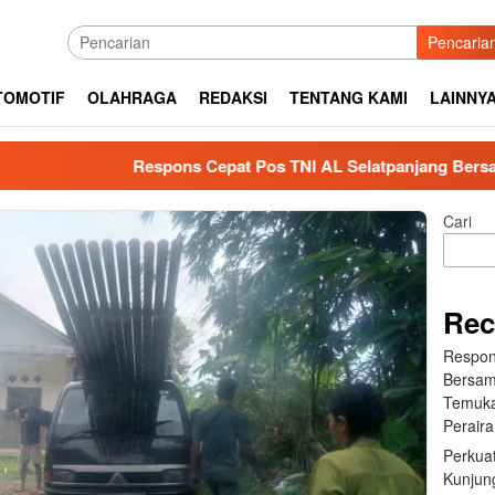
Pencaria
TOMOTIF
OLAHRAGA
REDAKSI
TENTANG KAMI
LAINNY
Respons Cepat Pos TNI AL Selatpanjang Bersama Tim SAR
Cari
Rec
Respon
Bersam
Temuka
Perair
Perkuat
Kunjung