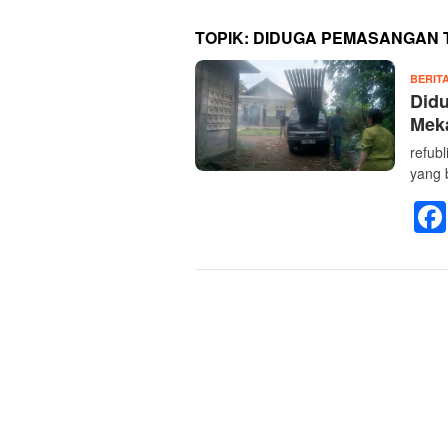
TOPIK:
DIDUGA PEMASANGAN T
BERIT
Didu
Meka
refub
yang 