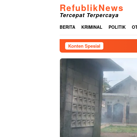
Loncat
RefublikNews
ke
Tercepat Terpercaya
konten
BERITA
KRIMINAL
POLITIK
O
Konten Spesial