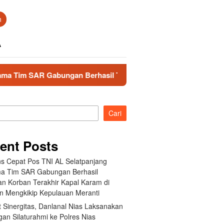
n
A
 Gabungan Berhasil Temukan Korban Terakhir Kapal Karam di 
Cari
ent Posts
s Cepat Pos TNI AL Selatpanjang
a Tim SAR Gabungan Berhasil
n Korban Terakhir Kapal Karam di
an Mengkikip Kepulauan Meranti
 Sinergitas, Danlanal Nias Laksanakan
an Silaturahmi ke Polres Nias