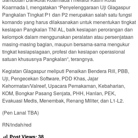
Koarmada I, mengatakan “Penyelenggaraan Uji Glagaspur
Pangkalan Tingkat P1 dan P2 merupakan salah satu fungsi
komando yang harus dilaksanakan untuk menentukan tingkat
kesiapan Pangkalan TNI AL, baik kesiapan perorangan dan
kelompok dalam menggunakan peralatan atau persenjataan
masing-masing bagian, maupun bersama-sama mengukur
tingkat kesiapsiagaan, profesi dan kesiapan operasional
satuan khususnya Pangkalan”, terangnya.
Kegiatan Glagaspur meliputi Penaikan Bendera Rill, PBB,
Uji, Pengecekan Software, PDD Khas, Jajar
Kehormatan/Valreef, Upacara Pemakaman, Kebaharian,
KOM, Bongkar Pasang Senjata, PHH, Hanlan, PEK,
Evakuasi Medis, Menembak, Renang Militer, dan L1-L2.
(Pen Lanal TBA)
RN/indah/red
Post Views:
38