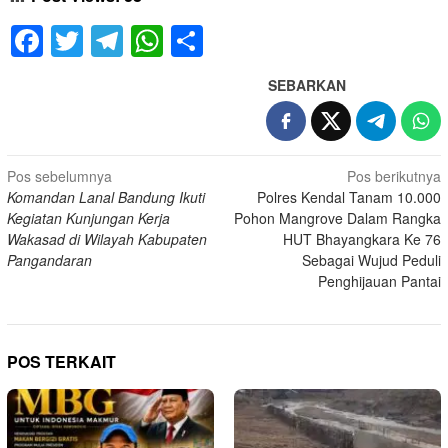
Facebook
Twitter
Telegram
WhatsApp
Share
SEBARKAN
Navigasi
Pos sebelumnya
Pos berikutnya
Komandan Lanal Bandung Ikuti
Polres Kendal Tanam 10.000
pos
Kegiatan Kunjungan Kerja
Pohon Mangrove Dalam Rangka
Wakasad di Wilayah Kabupaten
HUT Bhayangkara Ke 76
Pangandaran
Sebagai Wujud Peduli
Penghijauan Pantai
POS TERKAIT