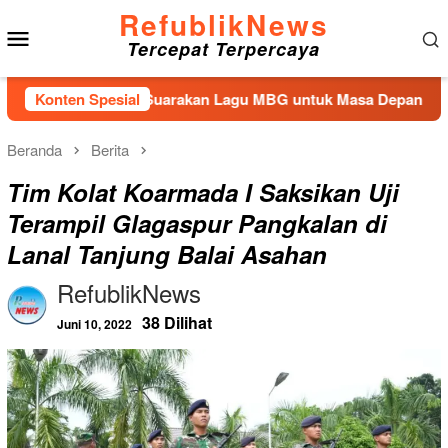
Loncat
RefublikNews
Menu
ke
Tercepat Terpercaya
konten
Mobile
n Kembali Suarakan Lagu MBG untuk Masa Depan Anak Bangsa
Konten Spesial
Beranda
Berita
Tim Kolat Koarmada I Saksikan Uji
Terampil Glagaspur Pangkalan di
Lanal Tanjung Balai Asahan
RefublikNews
38 Dilihat
Juni 10, 2022