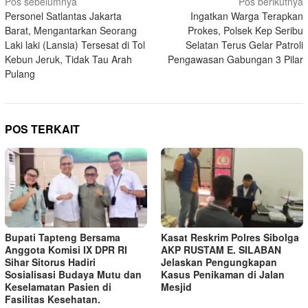
Navigasi
Pos sebelumnya
Pos berikutnya
Personel Satlantas Jakarta
Ingatkan Warga Terapkan
pos
Barat, Mengantarkan Seorang
Prokes, Polsek Kep Seribu
Laki laki (Lansia) Tersesat di Tol
Selatan Terus Gelar Patroli
Kebun Jeruk, Tidak Tau Arah
Pengawasan Gabungan 3 Pilar
Pulang
POS TERKAIT
Bupati Tapteng Bersama
Kasat Reskrim Polres Sibolga
Anggota Komisi IX DPR RI
AKP RUSTAM E. SILABAN
Sihar Sitorus Hadiri
Jelaskan Pengungkapan
Sosialisasi Budaya Mutu dan
Kasus Penikaman di Jalan
Keselamatan Pasien di
Mesjid
Fasilitas Kesehatan.