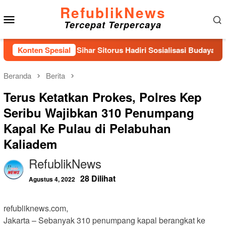
Loncat
RefublikNews
Menu
ke
Tercepat Terpercaya
konten
Mobile
 IX DPR RI Sihar Sitorus Hadiri Sosialisasi Budaya Mutu dan K
Konten Spesial
Beranda
Berita
Terus Ketatkan Prokes, Polres Kep
Seribu Wajibkan 310 Penumpang
Kapal Ke Pulau di Pelabuhan
Kaliadem
RefublikNews
28 Dilihat
Agustus 4, 2022
refubliknews.com,
Jakarta – Sebanyak 310 penumpang kapal berangkat ke