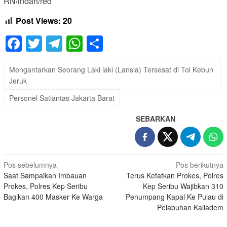
RN/indah/red
Post Views:
20
Facebook
Twitter
Telegram
WhatsApp
Share
Mengantarkan Seorang Laki laki (Lansia) Tersesat di Tol Kebun
Jeruk
Personel Satlantas Jakarta Barat
SEBARKAN
Navigasi
Pos sebelumnya
Pos berikutnya
Saat Sampaikan Imbauan
Terus Ketatkan Prokes, Polres
pos
Prokes, Polres Kep Seribu
Kep Seribu Wajibkan 310
Bagikan 400 Masker Ke Warga
Penumpang Kapal Ke Pulau di
Pelabuhan Kaliadem