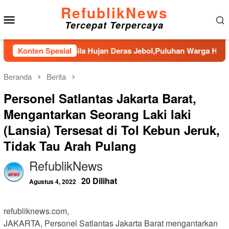
Loncat
RefublikNews
Menu
ke
Tercepat Terpercaya
konten
Mobile
a Laga Apabila Hujan Deras Jebol,Puluhan Warga Hutanabolon L
Konten Spesial
Beranda
Berita
Personel Satlantas Jakarta Barat,
Mengantarkan Seorang Laki laki
(Lansia) Tersesat di Tol Kebun Jeruk,
Tidak Tau Arah Pulang
RefublikNews
20 Dilihat
Agustus 4, 2022
refubliknews.com,
JAKARTA, Personel Satlantas Jakarta Barat mengantarkan