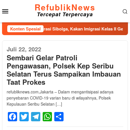
Loncat
RefublikNews
Menu
ke
Tercepat Terpercaya
konten
Mobile
nan Kantor Imigrasi Sibolga, Kakan Imigrasi Kelas II Gercep Se
Konten Spesial
Juli 22, 2022
Sembari Gelar Patroli
Pengawasan, Polsek Kep Seribu
Selatan Terus Sampaikan Imbauan
Taat Prokes
refubliknews.com,Jakarta – Dalam mengantisipasi adanya
penyebaran COVID-19 varian baru di wilayahnya, Polsek
Kepulauan Seribu Selatan […]
Facebook
Twitter
Telegram
WhatsApp
Share