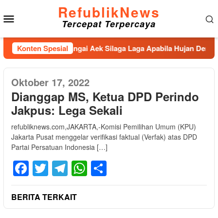
Loncat
RefublikNews
Menu
ke
Tercepat Terpercaya
konten
Mobile
ggul,Penahan Sungai Aek Silaga Laga Apabila Hujan Deras Jebo
Konten Spesial
Oktober 17, 2022
Dianggap MS, Ketua DPD Perindo
Jakpus: Lega Sekali
refubliknews.com,JAKARTA,-Komisi Pemilihan Umum (KPU)
Jakarta Pusat menggelar verifikasi faktual (Verfak) atas DPD
Partai Persatuan Indonesia […]
Facebook
Twitter
Telegram
WhatsApp
Share
BERITA TERKAIT