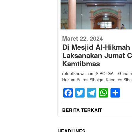
Maret 22, 2024
Di Mesjid Al-Hikmah
Laksanakan Jumat C
Kamtibmas
refubliknews.com,SIBOLGA – Guna m
Hukum Polres Sibolga, Kapolres Sib
Facebook
Twitter
Telegra
What
Sh
BERITA TERKAIT
HEADLINES