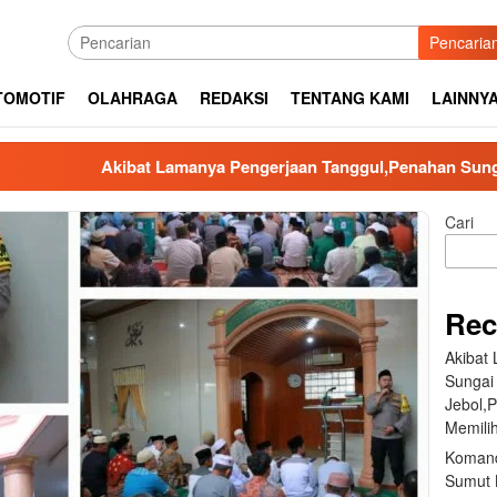
Pencaria
TOMOTIF
OLAHRAGA
REDAKSI
TENTANG KAMI
LAINNY
Akibat Lamanya Pengerjaan Tanggul,Penahan Sungai Aek Silag
Cari
Rec
Akibat
Sungai
Jebol,
Memilih
Komand
Sumut B