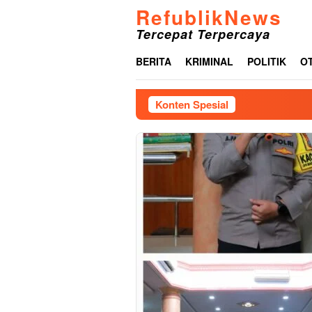
Loncat
RefublikNews
ke
Tercepat Terpercaya
konten
BERITA
KRIMINAL
POLITIK
O
Konten Spesial