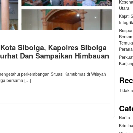
Keseha
Utara
Kajati
Integr
Respon
Bersam
Temuka
 Kota Sibolga, Kapolres Sibolga
Perair
urhat Dan Sampaikan Himbauan
Perkuat
Kunjung
engetahui perkembangan Situasi Kamtibmas di Wilayah
Rec
olga bersama […]
m
sApp
are
Tidak a
Cat
Berita
Krimina