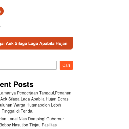
n
A
a Laga Apabila Hujan Deras Jebol,Puluhan Warga Hutanabolon L
Cari
ent Posts
 Lamanya Pengerjaan Tanggul,Penahan
 Aek Silaga Laga Apabila Hujan Deras
Puluhan Warga Hutanabolon Lebih
 Tinggal di Tenda.
an Lanal Nias Dampingi Gubernur
obby Nasution Tinjau Fasilitas