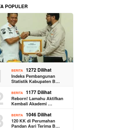
TA POPULER
1
1272 Dilihat
BERITA
Indeks Pembangunan
Statistik Kabupaten B…
2
1177 Dilihat
BERITA
Reborn! Lamahu Aktifkan
Kembali Akademi …
3
1046 Dilihat
BERITA
120 KK di Perumahan
Pandan Asri Terima B…