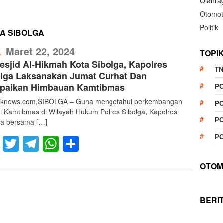
Olahra
Otomot
Politik
TA SIBOLGA
RefublikNews
Maret 22, 2024
TOPI
A
esjid Al-Hikmah Kota Sibolga, Kapolres
TN
olga Laksanakan Jumat Curhat Dan
paikan Himbauan Kamtibmas
P
liknews.com,SIBOLGA – Guna mengetahui perkembangan
PO
si Kamtibmas di Wilayah Hukum Polres Sibolga, Kapolres
PO
ga bersama […]
PO
Facebook
Twitter
Telegram
WhatsApp
Share
OTOM
BERI