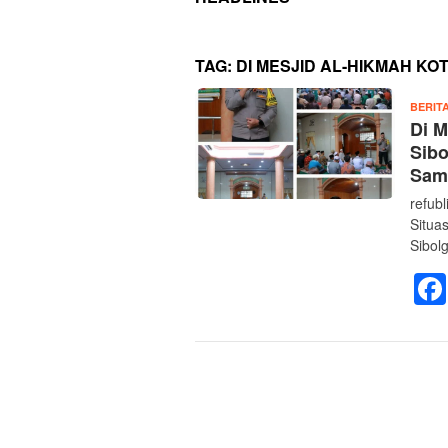
TAG:
DI MESJID AL-HIKMAH KO
BERIT
Di M
Sib
Sam
refub
Situa
Sibol