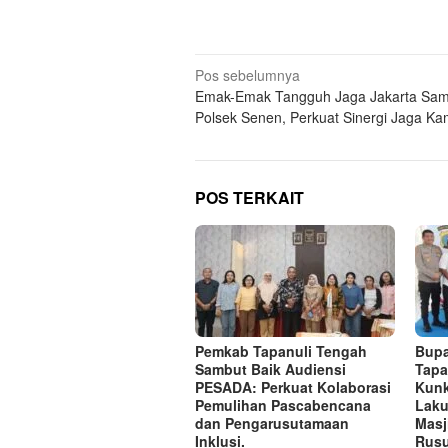
Navigasi
Pos sebelumnya
Emak-Emak Tangguh Jaga Jakarta Sam
pos
Polsek Senen, Perkuat Sinergi Jaga K
POS TERKAIT
Pemkab Tapanuli Tengah
Bupa
Sambut Baik Audiensi
Tapa
PESADA: Perkuat Kolaborasi
Kunk
Pemulihan Pascabencana
Laku
dan Pengarusutamaan
Masj
Inklusi.
Rusu