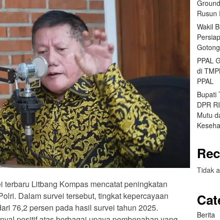
Ground
Rusun 
Wakil 
Persia
Gotong
PPAL G
di TMP
PPAL
Bupati
DPR RI 
Mutu da
Keseha
Rec
Tidak a
vei terbaru Litbang Kompas mencatat peningkatan
lri. Dalam survei tersebut, tingkat kepercayaan
Cat
ari 76,2 persen pada hasil survei tahun 2025.
Berita
sinyal positif atas berbagai upaya pembenahan yang