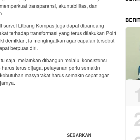
s memperkuat transparansi, akuntabilitas, dan
n.
BERI
il survei Litbang Kompas juga dapat dipandang
t terhadap transformasi yang terus dilakukan Polri
ki demikian, ia mengingatkan agar capaian tersebut
epat berpuas diri.
itu saja, melainkan dibangun melalui konsistensi
as harus terus dijaga, pelayanan perlu semakin
p kebutuhan masyarakat harus semakin cepat agar
ujarnya.
App
re
SEBARKAN