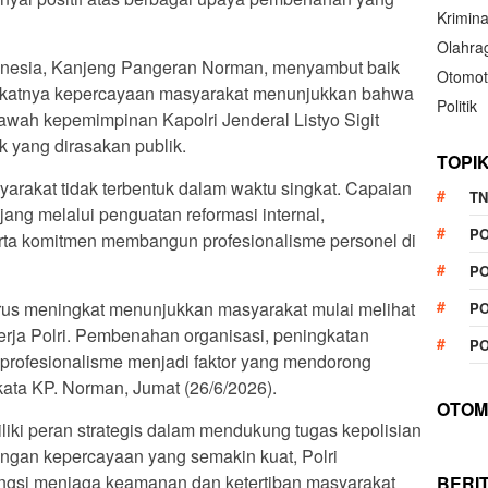
Krimina
Olahra
onesia, Kanjeng Pangeran Norman, menyambut baik
Otomot
ingkatnya kepercayaan masyarakat menunjukkan bahwa
Politik
 bawah kepemimpinan Kapolri Jenderal Listyo Sigit
yang dirasakan publik.
TOPI
rakat tidak terbentuk dalam waktu singkat. Capaian
TN
jang melalui penguatan reformasi internal,
P
erta komitmen membangun profesionalisme personel di
PO
rus meningkat menunjukkan masyarakat mulai melihat
PO
rja Polri. Pembenahan organisasi, peningkatan
PO
 profesionalisme menjadi faktor yang mendorong
kata KP. Norman, Jumat (26/6/2026).
OTOM
liki peran strategis dalam mendukung tugas kepolisian
ngan kepercayaan yang semakin kuat, Polri
gsi menjaga keamanan dan ketertiban masyarakat
BERI