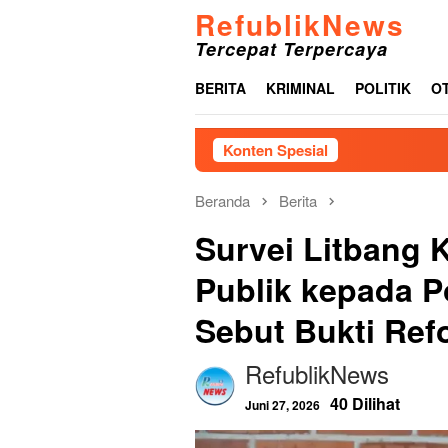
Loncat
RefublikNews
ke
Tercepat Terpercaya
konten
BERITA
KRIMINAL
POLITIK
O
Konten Spesial
Pemkab Tap
Beranda
Berita
Survei Litbang
Publik kepada P
Sebut Bukti Ref
RefublikNews
40 Dilihat
Juni 27, 2026