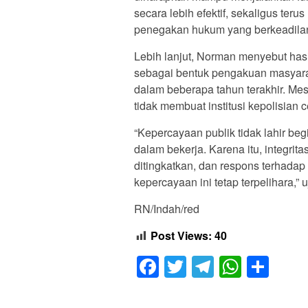
secara lebih efektif, sekaligus teru
penegakan hukum yang berkeadila
Lebih lanjut, Norman menyebut has
sebagai bentuk pengakuan masyaraka
dalam beberapa tahun terakhir. Mes
tidak membuat institusi kepolisian c
“Kepercayaan publik tidak lahir beg
dalam bekerja. Karena itu, integrit
ditingkatkan, dan respons terhada
kepercayaan ini tetap terpelihara,” 
RN/Indah/red
Post Views:
40
Facebook
Twitter
Telegram
Whats
Sha