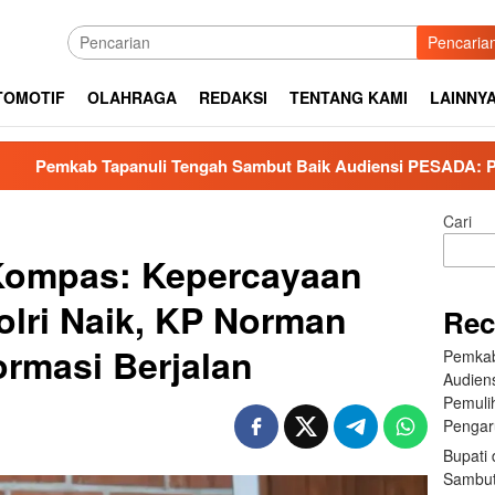
Pencaria
TOMOTIF
OLAHRAGA
REDAKSI
TENTANG KAMI
LAINNY
anuli Tengah Sambut Baik Audiensi PESADA: Perkuat Kolaboras
Cari
 Kompas: Kepercayaan
olri Naik, KP Norman
Rec
ormasi Berjalan
Pemkab
Audien
Pemuli
Pengar
Bupati 
Sambut