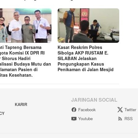
ti Tapteng Bersama
Kasat Reskrim Polres
ota Komisi IX DPR RI
Sibolga AKP RUSTAM E.
r Sitorus Hadiri
SILABAN Jelaskan
alisasi Budaya Mutu dan
Pengungkapan Kasus
lamatan Pasien di
Penikaman di Jalan Mesjid
litas Kesehatan.
JARINGAN SOCIAL
KARIR
Facebook
Twitter
ACY
Youtube
RSS