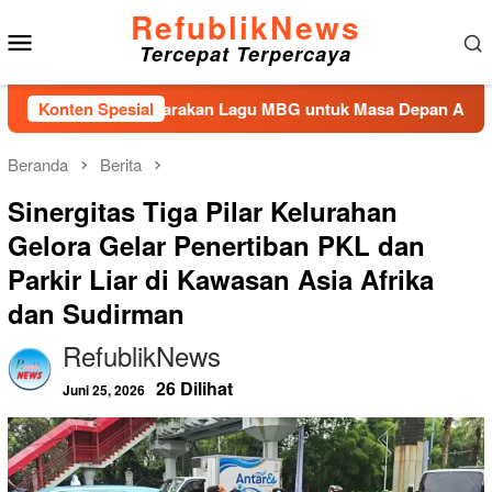
Loncat
RefublikNews
Menu
ke
Tercepat Terpercaya
konten
Mobile
Kembali Suarakan Lagu MBG untuk Masa Depan Anak Bangsa
Konten Spesial
Beranda
Berita
Sinergitas Tiga Pilar Kelurahan
Gelora Gelar Penertiban PKL dan
Parkir Liar di Kawasan Asia Afrika
dan Sudirman
RefublikNews
26 Dilihat
Juni 25, 2026