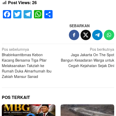
Post Views:
26
Facebook
Twitter
Telegram
WhatsApp
Share
SEBARKAN
Navigasi
Pos sebelumnya
Pos berikutnya
Bhabinkamtibmas Kebon
Jaga Jakarta On The Spot
pos
Kacang Bersama Tiga Pilar
Bangun Kesadaran Warga untuk
Melaksanakan Takziah ke
Cegah Kejahatan Sejak Dini
Rumah Duka Almarhumah Ibu
Zakiah Mansur Sanad
POS TERKAIT