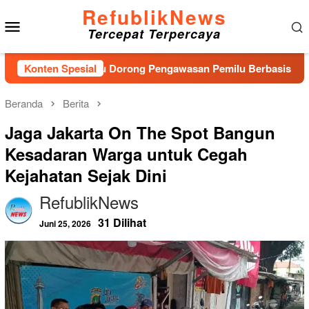
Loncat
RefublikNews
Menu
ke
Tercepat Terpercaya
konten
Mobile
ru, Bawaslu Dorong Pengawasan Pemilu Berbasis Masyarakat
Konten Spesial
Beranda
Berita
Jaga Jakarta On The Spot Bangun
Kesadaran Warga untuk Cegah
Kejahatan Sejak Dini
RefublikNews
31 Dilihat
Juni 25, 2026