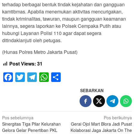
terhadap berbagai bentuk tindak kejahatan dan gangguan
kamtibmas. Apabila menemukan aktivitas mencurigakan,
tindak kriminalitas, tawuran, maupun gangguan keamanan
lainnya, segera laporkan ke Polsek Cempaka Putih atau
hubungi Layanan Polisi 110 agar dapat segera
ditindaklanjuti oleh petugas.
(Hunas Polres Metro Jakarta Pusat)
Post Views:
31
Facebook
Twitter
Telegram
WhatsApp
Share
SEBARKAN
Navigasi
Pos sebelumnya
Pos berikutnya
Sinergitas Tiga Pilar Kelurahan
Gerai Ojol Mart Blora Jadi Pusat
pos
Gelora Gelar Penertiban PKL
Kolaborasi Jaga Jakarta On The