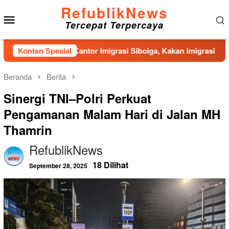
Loncat
RefublikNews
Menu
ke
Tercepat Terpercaya
konten
Mobile
bangunan Kantor Imigrasi Sibolga, Kakan Imigrasi Kelas II Ger
Konten Spesial
Beranda
Berita
Sinergi TNI–Polri Perkuat
Pengamanan Malam Hari di Jalan MH
Thamrin
RefublikNews
18 Dilihat
September 28, 2025