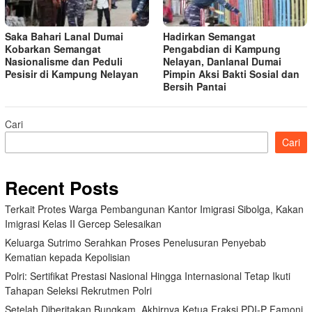
Saka Bahari Lanal Dumai
Hadirkan Semangat
Kobarkan Semangat
Pengabdian di Kampung
Nasionalisme dan Peduli
Nelayan, Danlanal Dumai
Pesisir di Kampung Nelayan
Pimpin Aksi Bakti Sosial dan
Bersih Pantai
Cari
Cari
Recent Posts
Terkait Protes Warga Pembangunan Kantor Imigrasi Sibolga, Kakan
Imigrasi Kelas II Gercep Selesaikan
Keluarga Sutrimo Serahkan Proses Penelusuran Penyebab
Kematian kepada Kepolisian
Polri: Sertifikat Prestasi Nasional Hingga Internasional Tetap Ikuti
Tahapan Seleksi Rekrutmen Polri
Setelah Diberitakan Bungkam, Akhirnya Ketua Fraksi PDI-P Famoni