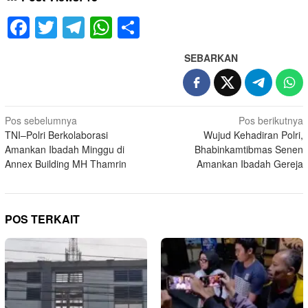
Facebook
Twitter
Telegram
WhatsApp
Share
SEBARKAN
Navigasi
Pos sebelumnya
Pos berikutnya
TNI–Polri Berkolaborasi
Wujud Kehadiran Polri,
pos
Amankan Ibadah Minggu di
Bhabinkamtibmas Senen
Annex Building MH Thamrin
Amankan Ibadah Gereja
POS TERKAIT