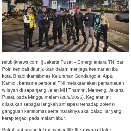
refubliknews.com, || Jakarta Pusat – Sinergi antara TNI dan
Polri kembali ditunjukkan dalam menjaga keamanan ibu
kota. Bhabinkamtibmas Kelurahan Gondangdia, Aiptu
Kamidi, bersama personel TNI melaksanakan pemantauan
wilayah di sepanjang Jalan MH Thamrin, Menteng, Jakarta
Pusat, pada Minggu malam (28/9/2025). Kegiatan ini
dilakukan sebagai langkah antisipasi terhadap potensi
gangguan kamtibmas serta maraknya aksi balap liar yang
kerap terjadi pada malam libur.
Patroli gabungan ini menyasar titik-titik rawan di jalur