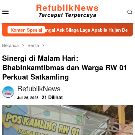
Loncat
RefublikNews
Menu
ke
Tercepat Terpercaya
konten
Mobile
ahan Sungai Aek Silaga Laga Apabila Hujan Deras Jebol,Puluha
Konten Spesial
Beranda
Berita
Sinergi di Malam Hari:
Bhabinkamtibmas dan Warga RW 01
Perkuat Satkamling
RefublikNews
21 Dilihat
Juli 26, 2025