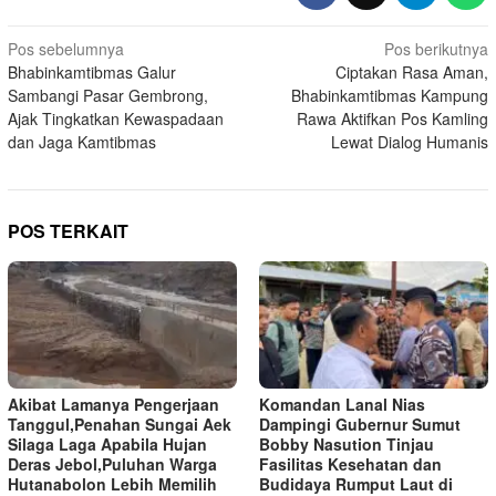
Navigasi
Pos sebelumnya
Pos berikutnya
Bhabinkamtibmas Galur
Ciptakan Rasa Aman,
pos
Sambangi Pasar Gembrong,
Bhabinkamtibmas Kampung
Ajak Tingkatkan Kewaspadaan
Rawa Aktifkan Pos Kamling
dan Jaga Kamtibmas
Lewat Dialog Humanis
POS TERKAIT
Akibat Lamanya Pengerjaan
Komandan Lanal Nias
Tanggul,Penahan Sungai Aek
Dampingi Gubernur Sumut
Silaga Laga Apabila Hujan
Bobby Nasution Tinjau
Deras Jebol,Puluhan Warga
Fasilitas Kesehatan dan
Hutanabolon Lebih Memilih
Budidaya Rumput Laut di