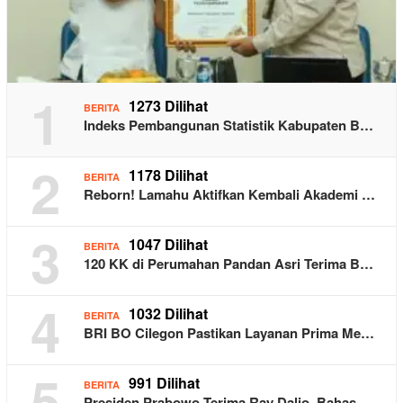
1
1273 Dilihat
BERITA
Indeks Pembangunan Statistik Kabupaten B…
2
1178 Dilihat
BERITA
Reborn! Lamahu Aktifkan Kembali Akademi …
3
1047 Dilihat
BERITA
120 KK di Perumahan Pandan Asri Terima B…
4
1032 Dilihat
BERITA
BRI BO Cilegon Pastikan Layanan Prima Me…
5
991 Dilihat
BERITA
Presiden Prabowo Terima Ray Dalio, Bahas…